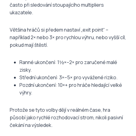
často při sledování stoupajícího multipliers
ukazatele.
Většina hráčů si předem nastaví „exit point“ –
například 2× nebo 3× pro rychlou výhru, nebo vyšší cíl,
pokud mají štěstí.
Ranné ukončení: 1½×–2× pro zaručené malé
zisky.
Střední ukončení: 3×–5× pro vyvážené riziko.
Pozdní ukončení: 10×+ pro hráče hledající velké
výhry.
Protože se tyto volby dějí v reálném čase, hra
působí jako rychlé rozhodovací strom, nikoli pasivní
čekání na výsledek.