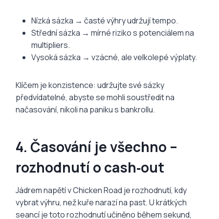
Nízká sázka → časté výhry udržují tempo.
Střední sázka → mírné riziko s potenciálem na
multipliers.
Vysoká sázka → vzácné, ale velkolepé výplaty.
Klíčem je konzistence: udržujte své sázky
předvídatelné, abyste se mohli soustředit na
načasování, nikoli na paniku s bankrollu.
4. Časování je všechno –
rozhodnutí o cash‑out
Jádrem napětí v Chicken Road je rozhodnutí, kdy
vybrat výhru, než kuře narazí na past. U krátkých
seancí je toto rozhodnutí učiněno během sekund,