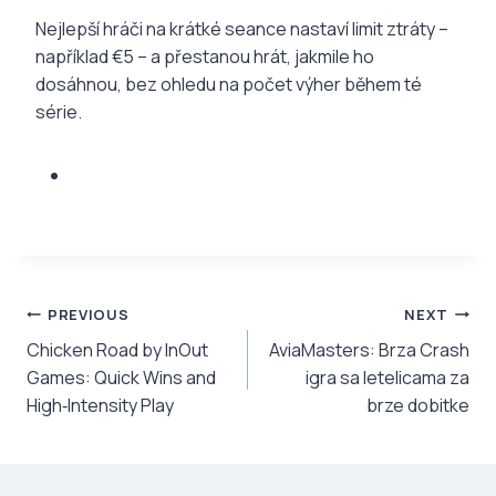
Nejlepší hráči na krátké seance nastaví limit ztráty –
například €5 – a přestanou hrát, jakmile ho
dosáhnou, bez ohledu na počet výher během té
série.
Post
PREVIOUS
NEXT
Chicken Road by InOut
AviaMasters: Brza Crash
navigation
Games: Quick Wins and
igra sa letelicama za
High‑Intensity Play
brze dobitke