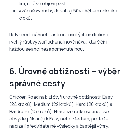
tím, než se objeví past.
Vzácné výbuchy dosahují 50×+ během několika
kroků.
I když nedosáhnete astronomických multipliers,
rychlý růst vytváří adrenalinový nával, který činí
každou seanci nezapomenutelnou.
6. Úrovně obtížnosti – výběr
správné cesty
Chicken Road nabízí čtyři úrovně obtížnosti: Easy
(24 kroků), Medium (22 kroků), Hard (20 kroků) a
Hardcore (15 kroků). Hráči na krátké seance se
obvykle přiklánějí k Easy nebo Medium, protože
nabízejí předvídatelné výsledky a častější výhry.