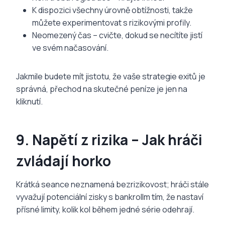
K dispozici všechny úrovně obtížnosti, takže
můžete experimentovat s rizikovými profily.
Neomezený čas – cvičte, dokud se necítíte jistí
ve svém načasování.
Jakmile budete mít jistotu, že vaše strategie exitů je
správná, přechod na skutečné peníze je jen na
kliknutí.
9. Napětí z rizika – Jak hráči
zvládají horko
Krátká seance neznamená bezrizikovost; hráči stále
vyvažují potenciální zisky s bankrollm tím, že nastaví
přísné limity, kolik kol během jedné série odehrají.