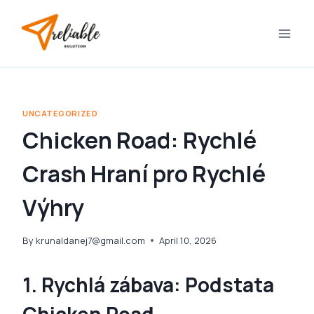
Skip
to
content
UNCATEGORIZED
Chicken Road: Rychlé
Crash Hraní pro Rychlé
Výhry
By
krunaldanej7@gmail.com
April 10, 2026
1. Rychlá zábava: Podstata
Chicken Road