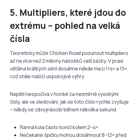
5. Multipliers, které jdou do
extrému – pohled na velká
čísla
Teoreticky může Chicken Road posunout multipliers
až na více než 2 miliony násobků vaší sázky. V praxi
většina krátkých sérií dosáhne někde mezi 1½× a 15×,
což stále nabízí uspokojivé výhry.
Napětí nespočívá v honbě za nesmírně vysokými
čísly, ale ve sledování, jak se toto číslo rychle zvyšuje
– někdy se zdvojnásobí během několika sekund.
Ranná kola často končí kolem 2–4×.
Nečekané špičky mohou dosáhnout 8–12× před