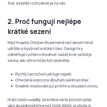
živá, a každé rozhodnutí je na vás.
2. Proč fungují nejlépe
krátké sezení
Když hrajete Chicken Road méně než deset minut,
udržíte si bystrost a nízké riziko. Design hry
odměňuje rychlá rozhodnutí: každý krok vpřed je
sázka, ale výhra může být okamžitá.
Rychlý čas točení udržuje napětí.
Omezená expozice dlouhým sériím proher.
Snadné resetování po prohře a zkoušení znovu.
Hráči často uvádějí, že krátké série působí spíše
jako dovednostní hra než čisté štěstí, protože si