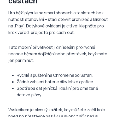
cestách
Hra běží plynule na smartphonech a tabletech bez
nutnosti stahování – stačí otevřít prohlížeč a kliknout
na „Play“. Dotykové ovládání je citlivé: klepněte pro
krok vpřed, přejeďte pro cash‑out.
Tato mobilní přívětivost ji činí ideální pro rychlé
seance během dojíždění nebo přestávek, když máte
jen pár minut.
Rychlé spuštění na Chrome nebo Safari.
Žádné vybíjení baterie díky lehké grafice.
Spotřeba dat je nízká; ideální pro omezené
datové plány.
Výsledkem je plynulý zážitek, kdy můžete začít kolo
hned po přestávce na kávu a skončit dřív, než si