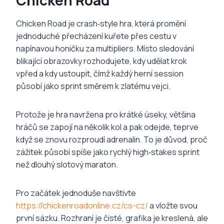
Chicken Road je crash‑style hra, která promění
jednoduché přecházení kuřete přes cestu v
napínavou honičku za multipliers. Místo sledování
blikající obrazovky rozhodujete, kdy udělat krok
vpřed a kdy ustoupit, čímž každý herní session
působí jako sprint směrem k zlatému vejci.
Protože je hra navržena pro krátké úseky, většina
hráčů se zapojí na několik kol a pak odejde, teprve
když se znovu rozproudí adrenalin. To je důvod, proč
zážitek působí spíše jako rychlý high‑stakes sprint
než dlouhý slotový maraton.
Pro začátek jednoduše navštivte
https://chickenroadonline.cz/cs-cz/
a vložte svou
první sázku. Rozhraní je čisté, grafika je kreslená, ale