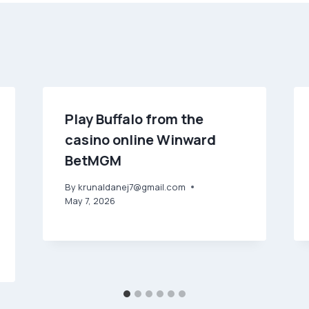
Play Buffalo from the
casino online Winward
BetMGM
By
krunaldanej7@gmail.com
May 7, 2026