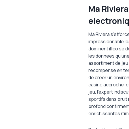
Ma Riviera
electroni
Ma Riviera s’efforc
impressionnable lo
dominent illico se 
les donnees qu’une
assortiment de jeu 
recompense en ten
de creer un environ
casino accroche-c?u
jeu, l’expert indis
sportifs dans brui
profond confirment
enrichissantes n’i