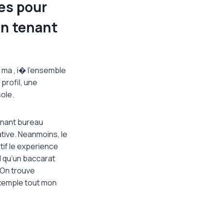
tes pour
en tenant
 ma , i� l’ensemble
profil, une
sole.
enant bureau
ative. Neanmoins, le
if le experience
l qu’un baccarat
 On trouve
exemple tout mon