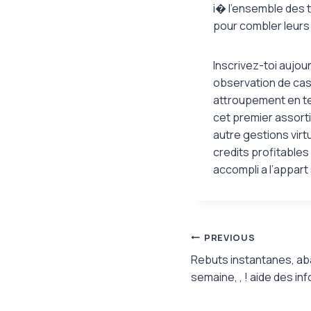
i� l’ensemble des t
pour combler leurs 
Inscrivez-toi aujou
observation de cas
attroupement en t
cet premier assort
autre gestions virt
credits profitables
accompli a l’appart
Post
PREVIOUS
Rebuts instantanes, ab
navigation
semaine, , ! aide des i