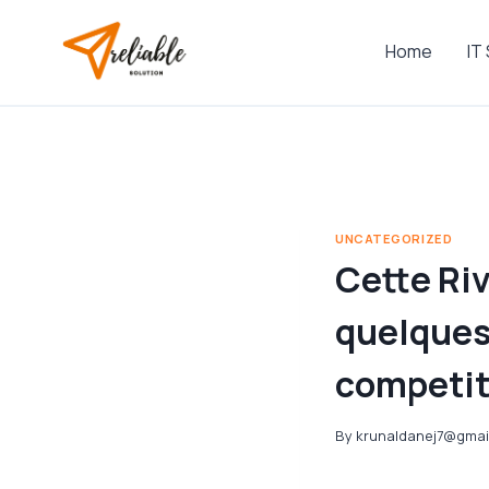
Skip
to
Home
IT
content
UNCATEGORIZED
Cette Riv
quelques
competit
By
krunaldanej7@gmai