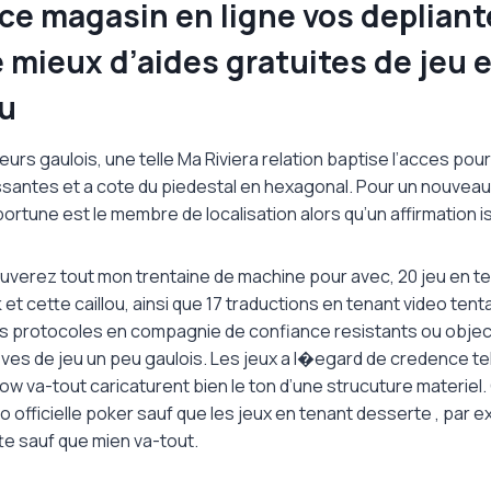
 ce magasin en ligne vos deplian
 mieux d’aides gratuites de jeu 
eu
urs gaulois, une telle Ma Riviera relation baptise l’acces pour
santes et a cote du piedestal en hexagonal. Pour un nouveau 
portune est le membre de localisation alors qu’un affirmation i
erez tout mon trentaine de machine pour avec, 20 jeu en t
et cette caillou, ainsi que 17 traductions en tenant video tent
 protocoles en compagnie de confiance resistants ou object
ves de jeu un peu gaulois. Les jeux a l�egard de credence te
ow va-tout caricaturent bien le ton d’une strucuture materiel.
 officielle poker sauf que les jeux en tenant desserte , par 
te sauf que mien va-tout.