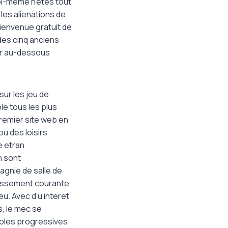
toi-meme n’etes tout
les alienations de
ienvenue gratuit de
des cinq anciens
our au-dessous
sur les jeu de
le tous les plus
premier site web en
ou des loisirs
e etran
n sont
agnie de salle de
blissement courante
u. Avec d’u interet
s, le mec se
ctoles progressives