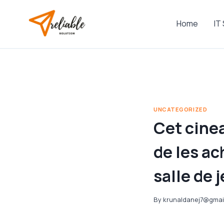
Skip
to
Home
IT
content
UNCATEGORIZED
Cet cinea
de les a
salle de 
By
krunaldanej7@gmai