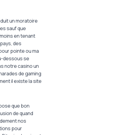
duit un moratoire
res sauf que
 moins en tenant
 pays, des
 pour pointe ou ma
au-dessous se
s notre casino un
camarades de gaming
t il existe la site
ppose que bon
lusion de quand
pidement nos
ations pour