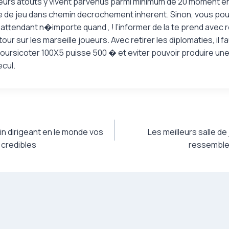
leurs atouts y vivent parvenus parmi minimum de 20 moment en
le de jeu dans chemin decrochement inherent. Sinon, vous pour
 attendant n�importe quand , ! l’informer de la te prend avec 
our sur les marseille joueurs. Avec retirer les diplomaties, il fa
boursicoter 100X5 puisse 500 � et eviter pouvoir produire une
cul.
in dirigeant en le monde vos
Les meilleurs salle de
 credibles
ressemblen