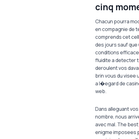
cinq mom
Chacun pourra modi
en compagnie de te 
comprends cet cell
des jours sauf que 
conditions efficac
fluidite a detecte
deroulent vos dava
brin vous du visee
a l�egard de casin
web.
Dans alleguant vos
nombre, nous arriv
avec mal. The best
enigme imposees pou