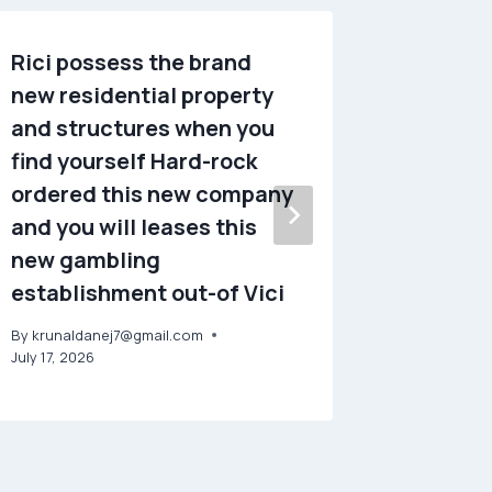
Rici possess the brand
Ist und
new residential property
obgleic
and structures when you
hinein 
find yourself Hard-rock
OASIS 
ordered this new company
ausges
and you will leases this
By
krunald
new gambling
April 23, 20
establishment out-of Vici
By
krunaldanej7@gmail.com
July 17, 2026