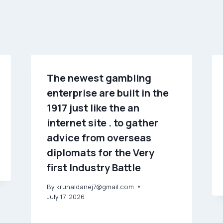
The newest gambling
enterprise are built in the
1917 just like the an
internet site . to gather
advice from overseas
diplomats for the Very
first Industry Battle
By
krunaldanej7@gmail.com
July 17, 2026