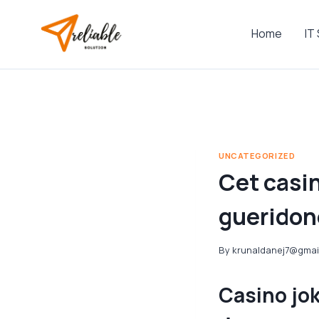
Skip
to
Home
IT
content
UNCATEGORIZED
Cet casi
gueridone
By
krunaldanej7@gmai
Casino jo