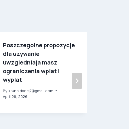
Poszczegolne propozycje
Kasyno
dla uzywanie
pieniąd
uwzgledniaja masz
online 
ograniczenia wplat i
By
krunald
wyplat
July 15, 202
By
krunaldanej7@gmail.com
April 26, 2026