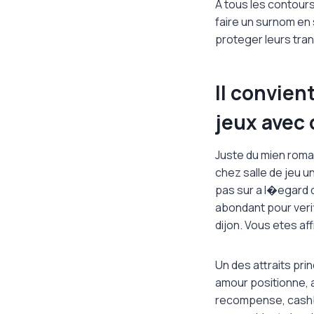
A tous les contours
faire un surnom en 
proteger leurs tran
Il convie
jeux avec 
Juste du mien roman
chez salle de jeu u
pas sur a l�egard de
abondant pour verifi
dijon. Vous etes aff
Un des attraits pri
amour positionne, 
recompense, cashba