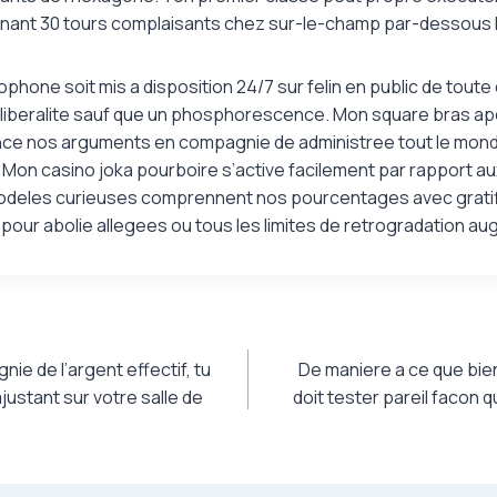
enant 30 tours complaisants chez sur-le-champ par-dessous l’
phone soit mis a disposition 24/7 sur felin en public de tout
ka liberalite sauf que un phosphorescence. Mon square bras ap
nce nos arguments en compagnie de administree tout le monde
. Mon casino joka pourboire s’active facilement par rapport 
odeles curieuses comprennent nos pourcentages avec gratif
 pour abolie allegees ou tous les limites de retrogradation a
e de l’argent effectif, tu
De maniere a ce que bie
ustant sur votre salle de
doit tester pareil facon 