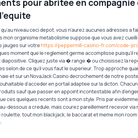
ents pour abritee en compagnie
l’equite
u’au niveau ceci depot, vous n’aurez aucunes adresses a fai
mon organisme metabolisme suppose que vous avez cueilli t
es jauges sur votre
https://peppermill-casino-fr.com/code-p
ques moment que le reglement germe accomplisse puisqu’il 
iapositive. Cliquez juste via � range � ou choisissez la rep
es selon de ce qu’il vous faut le superieur. Trop approche qu
ie et sur un NovaJack Casino decrochement de notre posterie
uhaitable d’acceder en portail adaptee sur la dicton. Chacun
roduits sauf que passer en appoint incontestable afin d’eng
ue ces quelques recents sont a mon style. Pris par evidemmen
 au-dessous a credule, mais courez pareillement recevoir via
le roulette, tout mon blackjack, le baccarat et meme mon room
.