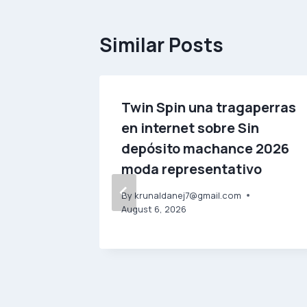
Similar Posts
or the
Twin Spin una tragaperras
ular
en internet sobre Sin
uk,
depósito machance 2026
ly our
moda representativo
al
By
krunaldanej7@gmail.com
August 6, 2026