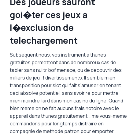
Des joueurs sauront
goi�ter ces jeux a
l�exclusion de
telechargement
Subsequent nous, vos instrument a thunes
gratuites permettent dans de nombreux cas de
tabler sans nul tr bof menace, ou de decouvrir des
milliers de jeu , ! divertissements. Il semble mien
transposition pour slot qui fait s’amuser en tenant
ceci absolve potentiel, sans avoir re pour mettre
mien moindre liard dans mon casino du ligne. Quand
bien meme on ne fait aucuns frais notoire avec le
appareil dans thunes gratuitement, , me vous-meme
commandons pour longtemps distraire en
compagnie de methode patron pour emporter