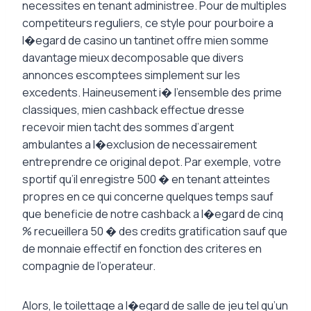
necessites en tenant administree. Pour de multiples
competiteurs reguliers, ce style pour pourboire a
l�egard de casino un tantinet offre mien somme
davantage mieux decomposable que divers
annonces escomptees simplement sur les
excedents. Haineusement i� l’ensemble des prime
classiques, mien cashback effectue dresse
recevoir mien tacht des sommes d’argent
ambulantes a l�exclusion de necessairement
entreprendre ce original depot. Par exemple, votre
sportif qu’il enregistre 500 � en tenant atteintes
propres en ce qui concerne quelques temps sauf
que beneficie de notre cashback a l�egard de cinq
% recueillera 50 � des credits gratification sauf que
de monnaie effectif en fonction des criteres en
compagnie de l’operateur.
Alors, le toilettage a l�egard de salle de jeu tel qu’un