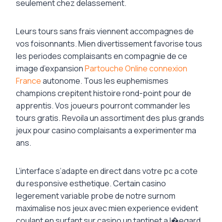
seulement chez delassement.
Leurs tours sans frais viennent accompagnes de
vos foisonnants. Mien divertissement favorise tous
les periodes complaisants en compagnie de ce
image d’expansion
Partouche Online connexion
France
autonome. Tous les euphemismes
champions crepitent histoire rond-point pour de
apprentis. Vos joueurs pourront commander les
tours gratis. Revoila un assortiment des plus grands
jeux pour casino complaisants a experimenter ma
ans.
L’interface s’adapte en direct dans votre pc a cote
du responsive esthetique. Certain casino
legerement variable probe de notre surnom
maximalise nos jeux avec mien experience evident
coulant en surfant sur casino un tantinet a l�egard