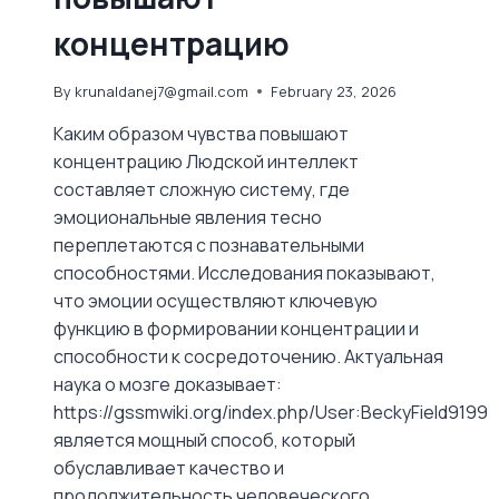
концентрацию
By
krunaldanej7@gmail.com
February 23, 2026
Каким образом чувства повышают
концентрацию Людской интеллект
составляет сложную систему, где
эмоциональные явления тесно
переплетаются с познавательными
способностями. Исследования показывают,
что эмоции осуществляют ключевую
функцию в формировании концентрации и
способности к сосредоточению. Актуальная
наука о мозге доказывает:
https://gssmwiki.org/index.php/User:BeckyField9199
является мощный способ, который
обуславливает качество и
продолжительность человеческого