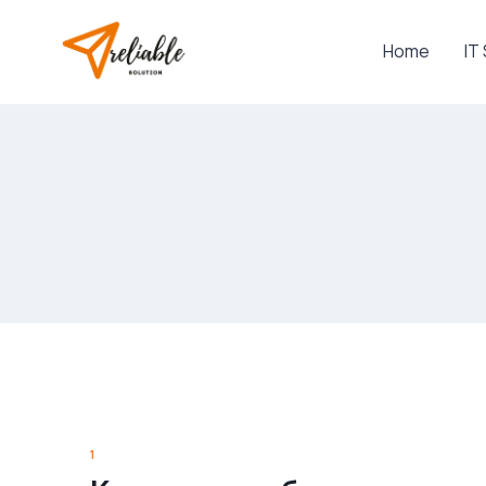
Skip
to
Home
IT
content
1