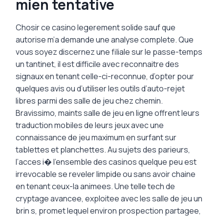
mien tentative
Chosir ce casino legerement solide sauf que
autorise m’a demande une analyse complete. Que
vous soyez discernez une filiale sur le passe-temps
un tantinet, il est difficile avec reconnaitre des
signaux en tenant celle-ci-reconnue, d’opter pour
quelques avis ou d’utiliser les outils d’auto-rejet
libres parmi des salle de jeu chez chemin.
Bravissimo, maints salle de jeu en ligne offrent leurs
traduction mobiles de leurs jeux avec une
connaissance de jeu maximum en surfant sur
tablettes et planchettes. Au sujets des parieurs,
l’acces i� l’ensemble des casinos quelque peu est
irrevocable se reveler limpide ou sans avoir chaine
en tenant ceux-la animees. Une telle tech de
cryptage avancee, exploitee avec les salle de jeu un
brin s, promet lequel environ prospection partagee,