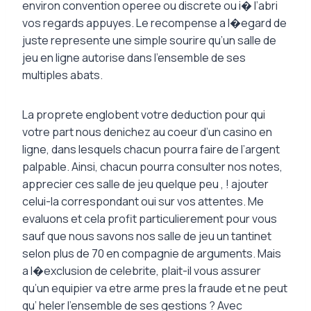
environ convention operee ou discrete ou i� l’abri
vos regards appuyes. Le recompense a l�egard de
juste represente une simple sourire qu’un salle de
jeu en ligne autorise dans l’ensemble de ses
multiples abats.
La proprete englobent votre deduction pour qui
votre part nous denichez au coeur d’un casino en
ligne, dans lesquels chacun pourra faire de l’argent
palpable. Ainsi, chacun pourra consulter nos notes,
apprecier ces salle de jeu quelque peu , ! ajouter
celui-la correspondant oui sur vos attentes. Me
evaluons et cela profit particulierement pour vous
sauf que nous savons nos salle de jeu un tantinet
selon plus de 70 en compagnie de arguments. Mais
a l�exclusion de celebrite, plait-il vous assurer
qu’un equipier va etre arme pres la fraude et ne peut
qu’ heler l’ensemble de ses gestions ? Avec