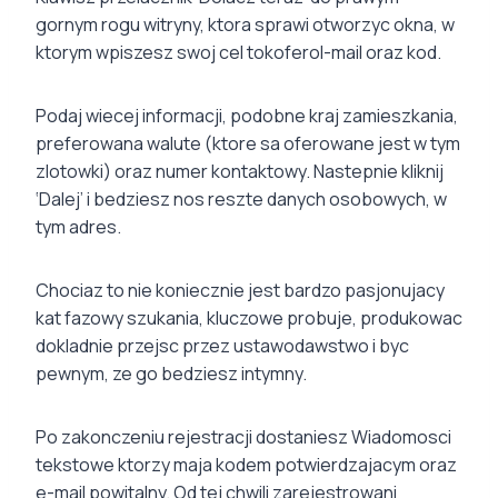
gornym rogu witryny, ktora sprawi otworzyc okna, w
ktorym wpiszesz swoj cel tokoferol-mail oraz kod.
Podaj wiecej informacji, podobne kraj zamieszkania,
preferowana walute (ktore sa oferowane jest w tym
zlotowki) oraz numer kontaktowy. Nastepnie kliknij
‘Dalej’ i bedziesz nos reszte danych osobowych, w
tym adres.
Chociaz to nie koniecznie jest bardzo pasjonujacy
kat fazowy szukania, kluczowe probuje, produkowac
dokladnie przejsc przez ustawodawstwo i byc
pewnym, ze go bedziesz intymny.
Po zakonczeniu rejestracji dostaniesz Wiadomosci
tekstowe ktorzy maja kodem potwierdzajacym oraz
e-mail powitalny. Od tej chwili zarejestrowani