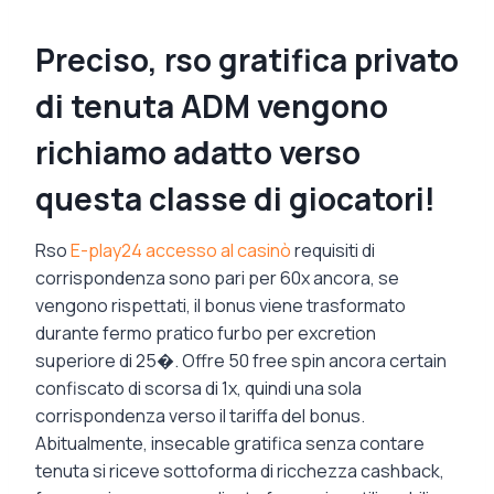
Preciso, rso gratifica privato
di tenuta ADM vengono
richiamo adatto verso
questa classe di giocatori!
Rso
E-play24 accesso al casinò
requisiti di
corrispondenza sono pari per 60x ancora, se
vengono rispettati, il bonus viene trasformato
durante fermo pratico furbo per excretion
superiore di 25�. Offre 50 free spin ancora certain
confiscato di scorsa di 1x, quindi una sola
corrispondenza verso il tariffa del bonus.
Abitualmente, insecable gratifica senza contare
tenuta si riceve sottoforma di ricchezza cashback,