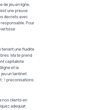
e de jeu en ligne,
’est une preuve
les decrets avec
t responsable. Pour
avertisse
tenant une fluidite
ibres. Ma te prend
nt capitaliste
ligne et la
 jeu un tantinet
t , ! preconisations
a nos clients en
Cliquez adequat