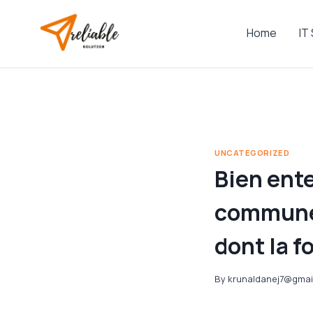
Skip
to
Home
IT
content
UNCATEGORIZED
Bien ente
communes
dont la f
By
krunaldanej7@gmai