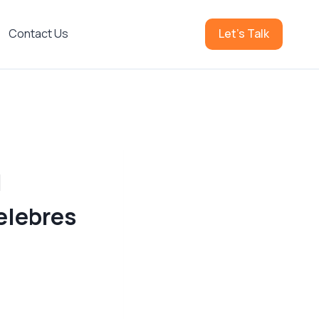
Contact Us
Let's Talk
l
elebres