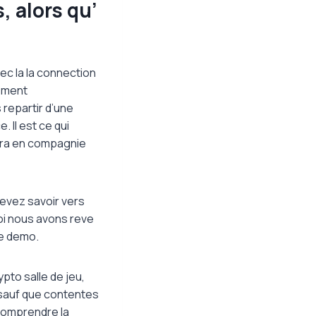
, alors qu’
vec la la connection
rement
 repartir d’une
. Il est ce qui
tra en compagnie
devez savoir vers
uoi nous avons reve
de demo.
to salle de jeu,
sauf que contentes
comprendre la