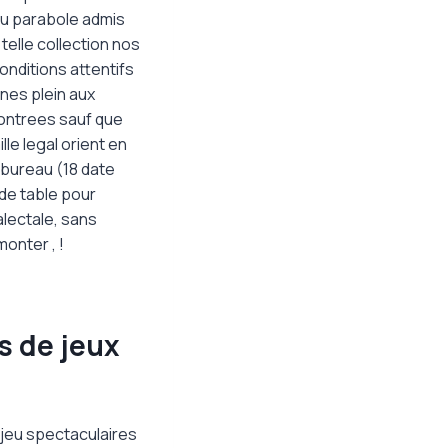
du parabole admis
telle collection nos
onditions attentifs
nnes plein aux
contrees sauf que
le legal orient en
r bureau (18 date
de table pour
lectale, sans
onter , !
s de jeux
jeu spectaculaires