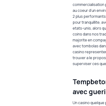
commercialisation 
au coeur d’un envir
2 plus performants 
pour tranquillite, 
etats-unis, alors q
coins dans nos trad
majorite en compagn
avec tombolas dans
casino representen
trouver a le propos
superviser ces que
Tempbetoro
avec guer
Un casino quelque 