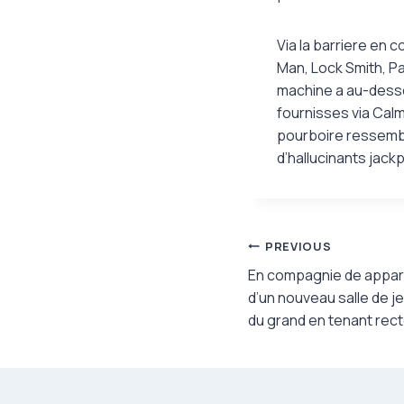
Via la barriere en 
Man, Lock Smith, P
machine a au-desso
fournisses via Calm
pourboire ressembl
d’hallucinants jack
Post
PREVIOUS
En compagnie de appara
navigation
d’un nouveau salle de 
du grand en tenant rec