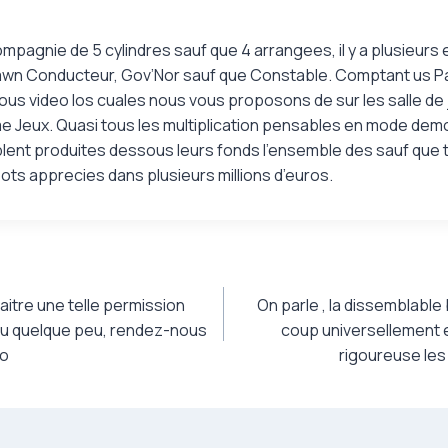
compagnie de 5 cylindres sauf que 4 arrangees, il y a plusieu
awn Conducteur, Gov’Nor sauf que Constable. Comptant us Pa
us video los cuales nous vous proposons de sur les salle de j
e Jeux. Quasi tous les multiplication pensables en mode demo
ent produites dessous leurs fonds l’ensemble des sauf que tr
pots apprecies dans plusieurs millions d’euros.
itre une telle permission
On parle , la dissemblable
jeu quelque peu, rendez-nous
coup universellement 
to
rigoureuse les