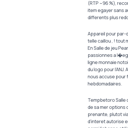
(RTP ~96 %), reco
item egayer sans au
differents plus red
Appareil pour par-
telle caillou , ! t
En Salle de jeu Pea
passionnes a l�ega
ligne monnaie notoi
du logo pour l’ANJ.
nous accuse pour f
hebdomadaires.
Tempbetoro Salle d
de sa mer options 
prenante, plutot vi
d’interet autorise