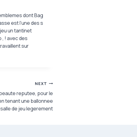
rs emblemes dont Bag
sse est l’une des s
eu un tantinet
 , ! avec des
availlent sur
NEXT
 beaute reputee, pour le
en tenant une ballonnee
 salle de jeu legerement