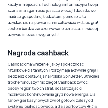
kazdym miejscach. Technologia informacyjna twoja
szansa na zgarniecie jeszcze wiecej! I dodatkowo
madrze gospodaruj budzetem: pomoze ci to
uzyskac sie na powierzchni i calkowicie widziec gra!
Jestem bardzo zarezerwowane oznacza, im wiecej
uzywac i mozesz wygranych!
Nagroda cashback
Cashback ma wrazenie, jakby spolecznosc
ratunkowe dla tamtych, ktorzy maja aktywnie graja i
bedziesz obstawiaja na Polska SpinBetter. Straciles
troche funduszy? Nic zlego! Cashback zwroci
osoby region twoich strat, dostarczajac ci
mozliwosc kontynuowania gry z nowa energia. Dla
fanow gier kasynowych zwrot gotowki zalezy od
systemu lojalnosciowego, a dla sportowcow � 3%