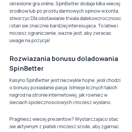
okreslone gra online, SpinBetter dodaje kilka wiecej
srodkow lub po prostu darmowych spinow w konta,
stworzyc Dla obstawianie trwala dalekowzrocznosc
i stan sie znacznie bardziej interesujaca. To latwe i
mozesz ograniczenie, wazne jest, aby zwracac
uwage na pozycja!
Rozwiazania bonusu doladowania
SpinBetter
Kasyno SpinBetter jest niezwykle hojne, jesli chodzi
o bonusy posiadanie pasja. Istnieje licznych takich
nagrod na stronie internetowej, jak rowniez w
sieciach spolecznosciowych i mozesz wyslano.
Pragniesz wiecej prezentow? Wystarczajaco stac
sie aktywnym z piatek i mozesz srode, aby zgarnac