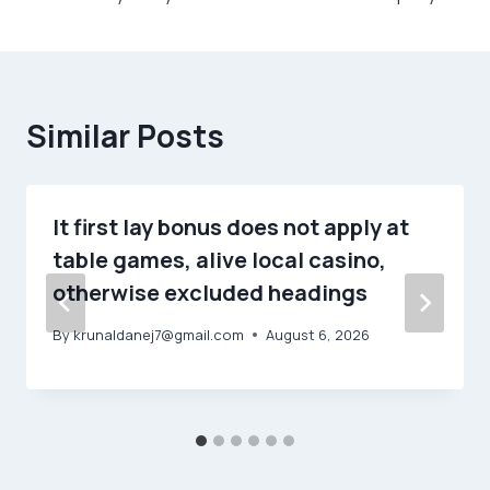
Similar Posts
It first lay bonus does not apply at
table games, alive local casino,
otherwise excluded headings
By
krunaldanej7@gmail.com
August 6, 2026