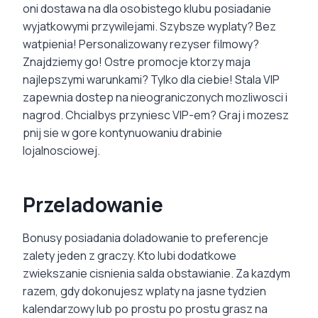
oni dostawa na dla osobistego klubu posiadanie
wyjatkowymi przywilejami. Szybsze wyplaty? Bez
watpienia! Personalizowany rezyser filmowy?
Znajdziemy go! Ostre promocje ktorzy maja
najlepszymi warunkami? Tylko dla ciebie! Stala VIP
zapewnia dostep na nieograniczonych mozliwosci i
nagrod. Chcialbys przyniesc VIP-em? Graj i mozesz
pnij sie w gore kontynuowaniu drabinie
lojalnosciowej.
Przeladowanie
Bonusy posiadania doladowanie to preferencje
zalety jeden z graczy. Kto lubi dodatkowe
zwiekszanie cisnienia salda obstawianie. Za kazdym
razem, gdy dokonujesz wplaty na jasne tydzien
kalendarzowy lub po prostu po prostu grasz na