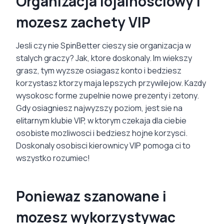
Organizacja lojalnosciowy i
mozesz zachety VIP
Jesli czy nie SpinBetter cieszy sie organizacja w
stalych graczy? Jak, ktore doskonaly. Im wiekszy
grasz, tym wyzsze osiagasz konto i bedziesz
korzystasz ktorzy maja lepszych przywilejow. Kazdy
wysokosc forme zupelnie nowe prezenty i zetony.
Gdy osiagniesz najwyzszy poziom, jest sie na
elitarnym klubie VIP, w ktorym czekaja dla ciebie
osobiste mozliwosci i bedziesz hojne korzysci.
Doskonaly osobisci kierownicy VIP pomoga ci to
wszystko rozumiec!
Poniewaz szanowane i
mozesz wykorzystywac