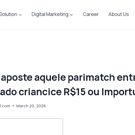
 Solution
Digital Marketing
Career
About Us
 aposte aquele parimatch ent
ado criancice R$15 ou Impor
l.com
March 20, 2026