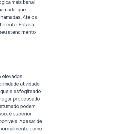
ógica mais banal
chamada, que
 chamadas. Até os
ferente. Estaria
 seu atendimento
e elevados.
rmidade atividade
aquele esfogíteado
e chegar processado
acostumado podem
sso, é superior
poníveis. Apesar de
, normalmente como