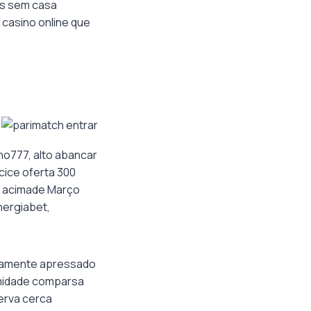
ins sem casa
 casino online que
no777, alto abancar
cice oferta 300
is acimade Março
nergiabet,
emamente apressado
rmidade comparsa
erva cerca