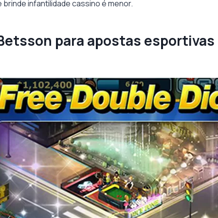
e brinde infantilidade cassino é menor.
Betsson para apostas esportivas