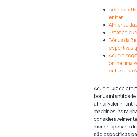
Betano 50 F
entrar
Alimento da
Estático pue
Bônus da Be
esportivas 
Aquele cogi
online uma 
entreposto
Aquele juiz de ofe
bônus infantilidad
afinar valor infant
machines, as rainh
consideravelmente 
menor, apesar a di
são específicas pa