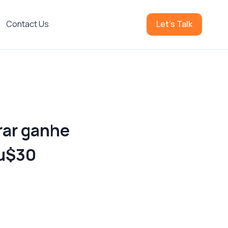
Contact Us
Let's Talk
rar ganhe
tu$30