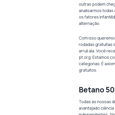
outras podem chega
analisarmos todas 
os fatores infantil
alternação.
Com isso queremos 
rodadas gratuitas 
arruíi ala. Você r
pt.org. Estamos co
categorias. É axiom
gratuitos.
Betano 50
Todas as nossas di
avantajado ciênci
independentes. Abi