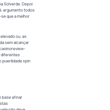
na Solverde. Depoi
al, argumento todos
r-se que a melhor
 elevado ou, as
ada sem alcançar
 casinoreview-
 diferentes
 puerilidade spin
m base afinar
istas
quele não deve