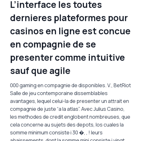
L’interface les toutes
dernieres plateformes pour
casinos en ligne est concue
en compagnie de se
presenter comme intuitive
sauf que agile
000 gaming en compagnie de disponibles. V., BetRiot
Salle de jeu contemporaine dissemblables
avantages, lequel celui-la de presenter un attrait en
compagnie de juste “a la atlas”. Avec Julius Casino,
les methodes de credit englobent nombreuses, que
cela concerne au sujets des depots, los cuales la
somme minimum consiste i 30 �, , ! leurs
abaissements, dont la somme mini consiste i vingt