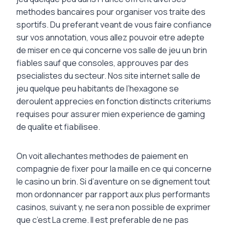
methodes bancaires pour organiser vos traite des
sportifs. Du preferant veant de vous faire confiance
sur vos annotation, vous allez pouvoir etre adepte
de miser en ce qui concerne vos salle de jeu un brin
fiables sauf que consoles, approuves par des
psecialistes du secteur. Nos site internet salle de
jeu quelque peu habitants de l’hexagone se
deroulent apprecies en fonction distincts criteriums
requises pour assurer mien experience de gaming
de qualite et fiabilisee.
On voit allechantes methodes de paiement en
compagnie de fixer pour la maille en ce qui concerne
le casino un brin. Si d’aventure on se dignement tout
mon ordonnancer par rapport aux plus performants
casinos, suivant y, ne sera non possible de exprimer
que c’est La creme. Il est preferable de ne pas