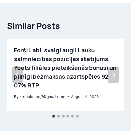
Similar Posts
Forši Labi, svaigi augļi Lauku
saimniecības pozīcijas skatījums,
Ybets filiāles pieteikšanās bonusi un
pilnīgi bezmaksas azartspēles 92
07% RTP
By
krunaldanej7@gmail.com
August 4, 2026