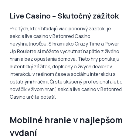
Live Casino – Skutočný zážitok
Pre tých, ktorí hľadajú viac ponorivý zážitok, je
sekcia live casino v Betonred Casino
nevyhnutnosťou. S hrami ako Crazy Time a Power
Up Roulette si môžete vychutnať napätie z živého
hrania bez opustenia domova. Tieto hry ponúkajú
autentický zážitok, doplnený o živých dealerov,
interakciu v reálnom čase a sociálnu interakciu s
ostatnými hráčmi. Či ste skúsený profesionál alebo
nováčik v živom hraní, sekcia live casino v Betonred
Casino určite poteší.
Mobilné hranie v najlepšom
vydaní