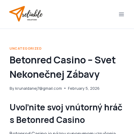
Skip
to
content
UNCATEGORIZED
Betonred Casino – Svet
Nekonečnej Zábavy
By
krunaldanej7@gmail.com
February 5, 2026
Uvoľnite svoj vnútorný hráč
s Betonred Casino
Betonred Casino je názov synonymom vzrušenia,