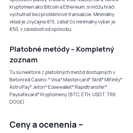
kryptomien ako Bitcoin a Ethereum, si môžu hráči
vychutnať bezproblémové transakcie. Minimálny
vklad je zvyčajne €15, zatiaľ čo minimálny výber je
€50, v závislosti od spôsobu.
Platobné metódy – Kompletný
zoznam
Tu sú niektoré z platobných metód dostupných v
Betonred Casino:* Visa* Mastercard* Skrill* MiFinity*
AstroPay* Jeton* Ezeewallet* Rapidtransfer*
Paysafecard* Kryptomeny (BTC, ETH, USDT, TRX,
DOGE)
Ceny a ocenenia –