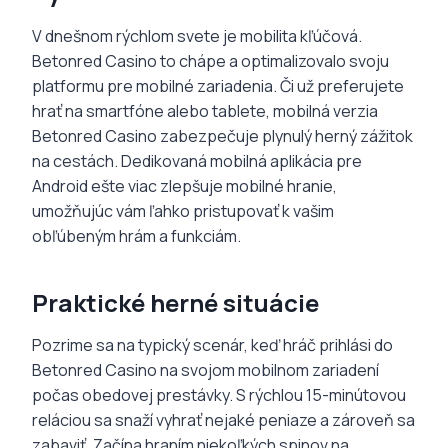
V dnešnom rýchlom svete je mobilita kľúčová.
Betonred Casino to chápe a optimalizovalo svoju
platformu pre mobilné zariadenia. Či už preferujete
hrať na smartfóne alebo tablete, mobilná verzia
Betonred Casino zabezpečuje plynulý herný zážitok
na cestách. Dedikovaná mobilná aplikácia pre
Android ešte viac zlepšuje mobilné hranie,
umožňujúc vám ľahko pristupovať k vašim
obľúbeným hrám a funkciám.
Praktické herné situácie
Pozrime sa na typický scenár, keď hráč prihlási do
Betonred Casino na svojom mobilnom zariadení
počas obedovej prestávky. S rýchlou 15-minútovou
reláciou sa snaží vyhrať nejaké peniaze a zároveň sa
zabaviť. Začína hraním niekoľkých spinov na