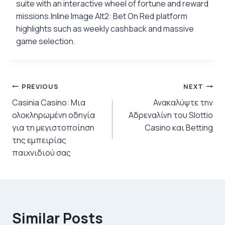
suite with an interactive wheel of fortune and reward
missions.Inline Image Alt2: Bet On Red platform
highlights such as weekly cashback and massive
game selection.
Post
PREVIOUS
NEXT
Casinia Casino: Μια
Ανακαλύψτε την
navigation
ολοκληρωμένη οδηγία
Αδρεναλίνη του Slottio
για τη μεγιστοποίηση
Casino και Betting
της εμπειρίας
παιχνιδιού σας
Similar Posts