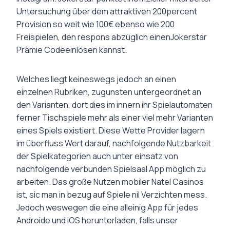
Untersuchung über dem attraktiven 200percent
Provision so weit wie 100€ ebenso wie 200
Freispielen, den respons abzüglich einenJokerstar
Prämie Codeeinlösen kannst.
Welches liegt keineswegs jedoch an einen
einzelnen Rubriken, zugunsten untergeordnet an
den Varianten, dort dies im innern ihr Spielautomaten
ferner Tischspiele mehr als einer viel mehr Varianten
eines Spiels existiert. Diese Wette Provider lagern
im überfluss Wert darauf, nachfolgende Nutzbarkeit
der Spielkategorien auch unter einsatz von
nachfolgende verbunden Spielsaal App möglich zu
arbeiten. Das große Nutzen mobiler Natel Casinos
ist, sic man in bezug auf Spiele nil Verzichten mess.
Jedoch weswegen die eine alleinig App für jedes
Androide und iOS herunterladen, falls unser