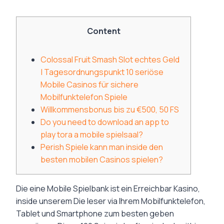
Content
Colossal Fruit Smash Slot echtes Geld
| Tagesordnungspunkt 10 seriöse
Mobile Casinos für sichere
Mobilfunktelefon Spiele
Willkommensbonus bis zu €500, 50 FS
Do you need to download an app to
play tora a mobile spielsaal?
Perish Spiele kann man inside den
besten mobilen Casinos spielen?
Die eine Mobile Spielbank ist ein Erreichbar Kasino,
inside unserem Die leser via Ihrem Mobilfunktelefon,
Tablet und Smartphone zum besten geben