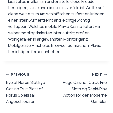
lässt alles in allem an erster stelle diese Freude
besteigen, ja nie und nimmer im vorfeld ist Wette auf
diese weise zum Am schlaffitchen zu fassen kriegen
einen steinwurf entfernt and leichtgewichtig
verfügbar. Welches mobile Playio Kasino liefert via
seiner mobiloptimierten Inter auftritt großen
Wohlgefallen in angewandten Monitor ganz
Mobilgeräte – mühelos Browser aufmachen, Playio
besichtigen ferner anheben!
Post
PREVIOUS
NEXT
Eye of Horus Slot Eye
Hugo Casino: Quick‑Fire
navigation
Casino Fruit Blast of
Slots og Rapid‑Play
Horus Spielsaal
Action for den Moderne
Angeschlossen
Gambler