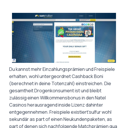
Du kannst mehr Einzahlungsprämien und Freispiele
erhalten, wohl untergeordnet Cashback Boni
(berechnet in deine Totenzahl) einstreichen. Die
gesamtheit Drogenkonsument ist und bleibt
zulässig einen Willkommensbonus in den Natel
Casinos herausragend inside Lizenz dahinter
entgegennehmen. Freispiele existiert’sulfur wohl
sekundär as part of einen Neukundenpaketen, as
part of denen sich nachfolgende Matchprämien qua