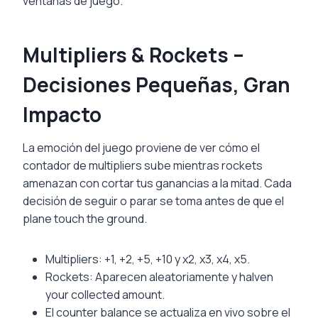
ventanas de juego.
Multipliers & Rockets –
Decisiones Pequeñas, Gran
Impacto
La emoción del juego proviene de ver cómo el
contador de multipliers sube mientras rockets
amenazan con cortar tus ganancias a la mitad. Cada
decisión de seguir o parar se toma antes de que el
plane touch the ground.
Multipliers: +1, +2, +5, +10 y x2, x3, x4, x5.
Rockets: Aparecen aleatoriamente y halven
your collected amount.
El counter balance se actualiza en vivo sobre el