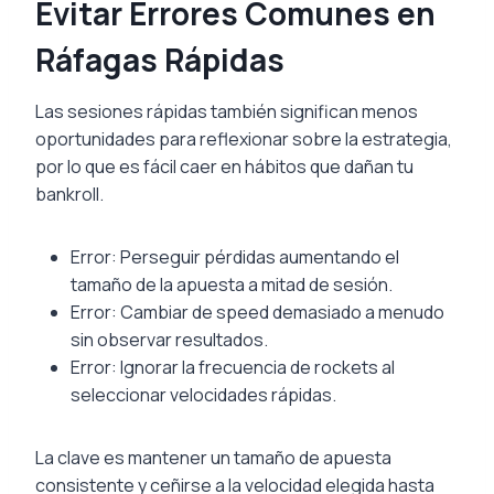
Evitar Errores Comunes en
Ráfagas Rápidas
Las sesiones rápidas también significan menos
oportunidades para reflexionar sobre la estrategia,
por lo que es fácil caer en hábitos que dañan tu
bankroll.
Error: Perseguir pérdidas aumentando el
tamaño de la apuesta a mitad de sesión.
Error: Cambiar de speed demasiado a menudo
sin observar resultados.
Error: Ignorar la frecuencia de rockets al
seleccionar velocidades rápidas.
La clave es mantener un tamaño de apuesta
consistente y ceñirse a la velocidad elegida hasta