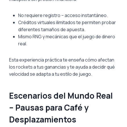
No requiere registro – acceso instantáneo.
Créditos virtuales ilimitados te permiten probar
diferentes tamaños de apuesta.
Mismo RNG y mecánicas que el juego de dinero
real.
Esta experiencia práctica te enseña cómo afectan
los rockets a tus ganancias y te ayuda a decidir qué
velocidad se adapta a tu estilo de juego.
Escenarios del Mundo Real
– Pausas para Café y
Desplazamientos