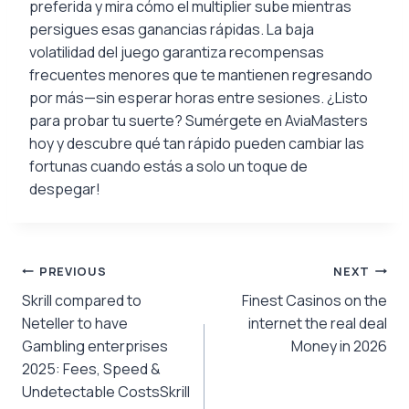
preferida y mira cómo el multiplier sube mientras
persigues esas ganancias rápidas. La baja
volatilidad del juego garantiza recompensas
frecuentes menores que te mantienen regresando
por más—sin esperar horas entre sesiones. ¿Listo
para probar tu suerte? Sumérgete en AviaMasters
hoy y descubre qué tan rápido pueden cambiar las
fortunas cuando estás a solo un toque de
despegar!
Post
PREVIOUS
NEXT
Skrill compared to
Finest Casinos on the
navigation
Neteller to have
internet the real deal
Gambling enterprises
Money in 2026
2025: Fees, Speed &
Undetectable CostsSkrill