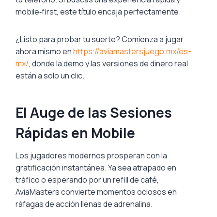
mobile‑first, este título encaja perfectamente.
¿Listo para probar tu suerte? Comienza a jugar
ahora mismo en
https://aviamastersjuego.mx/es-
mx/
, donde la demo y las versiones de dinero real
están a solo un clic.
El Auge de las Sesiones
Rápidas en Mobile
Los jugadores modernos prosperan con la
gratificación instantánea. Ya sea atrapado en
tráfico o esperando por un refill de café,
AviaMasters convierte momentos ociosos en
ráfagas de acción llenas de adrenalina.