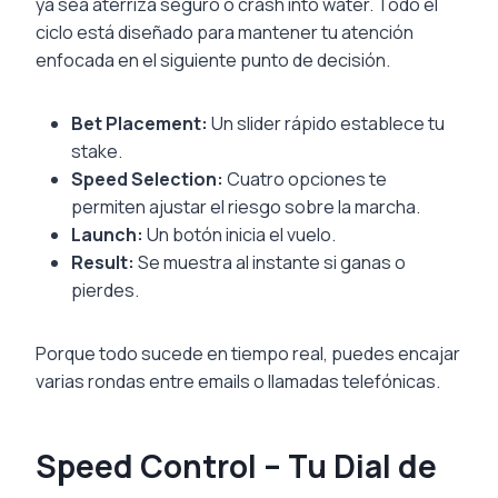
ya sea aterriza seguro o crash into water. Todo el
ciclo está diseñado para mantener tu atención
enfocada en el siguiente punto de decisión.
Bet Placement:
Un slider rápido establece tu
stake.
Speed Selection:
Cuatro opciones te
permiten ajustar el riesgo sobre la marcha.
Launch:
Un botón inicia el vuelo.
Result:
Se muestra al instante si ganas o
pierdes.
Porque todo sucede en tiempo real, puedes encajar
varias rondas entre emails o llamadas telefónicas.
Speed Control – Tu Dial de