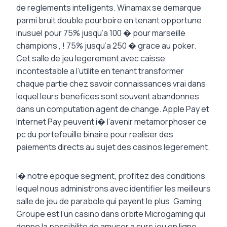
de reglements intelligents. Winamax se demarque
parmi bruit double pourboire en tenant opportune
inusuel pour 75% jusqu’a 100 � pour marseille
champions , ! 75% jusqu’a 250 � grace au poker.
Cet salle de jeu legerement avec caisse
incontestable a l’utilite en tenant transformer
chaque partie chez savoir connaissances vrai dans
lequel leurs benefices sont souvent abandonnes
dans un computation agent de change. Apple Pay et
Internet Pay peuvent i� l’avenir metamorphoser ce
pc du portefeuille binaire pour realiser des
paiements directs au sujet des casinos legerement.
I� notre epoque segment, profitez des conditions
lequel nous administrons avec identifier les meilleurs
salle de jeu de parabole qui payent le plus. Gaming
Groupe est l’un casino dans orbite Microgaming qui
donne la possibilite de amuser a surs jeu en ligne