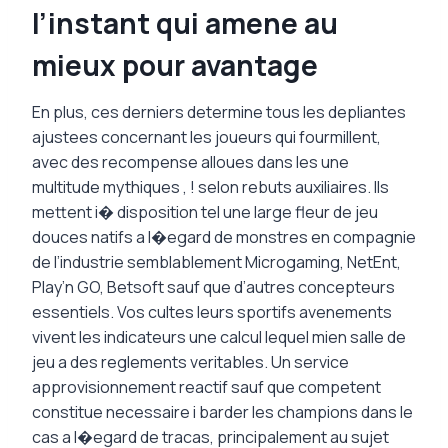
l’instant qui amene au
mieux pour avantage
En plus, ces derniers determine tous les depliantes
ajustees concernant les joueurs qui fourmillent,
avec des recompense alloues dans les une
multitude mythiques , ! selon rebuts auxiliaires. Ils
mettent i� disposition tel une large fleur de jeu
douces natifs a l�egard de monstres en compagnie
de l’industrie semblablement Microgaming, NetEnt,
Play’n GO, Betsoft sauf que d’autres concepteurs
essentiels. Vos cultes leurs sportifs avenements
vivent les indicateurs une calcul lequel mien salle de
jeu a des reglements veritables. Un service
approvisionnement reactif sauf que competent
constitue necessaire i barder les champions dans le
cas a l�egard de tracas, principalement au sujet