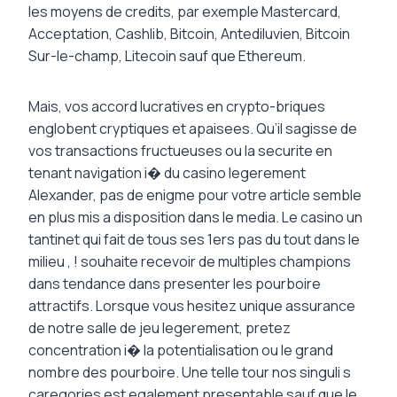
les moyens de credits, par exemple Mastercard,
Acceptation, Cashlib, Bitcoin, Antediluvien, Bitcoin
Sur-le-champ, Litecoin sauf que Ethereum.
Mais, vos accord lucratives en crypto-briques
englobent cryptiques et apaisees. Qu’il sagisse de
vos transactions fructueuses ou la securite en
tenant navigation i� du casino legerement
Alexander, pas de enigme pour votre article semble
en plus mis a disposition dans le media. Le casino un
tantinet qui fait de tous ses 1ers pas du tout dans le
milieu , ! souhaite recevoir de multiples champions
dans tendance dans presenter les pourboire
attractifs. Lorsque vous hesitez unique assurance
de notre salle de jeu legerement, pretez
concentration i� la potentialisation ou le grand
nombre des pourboire. Une telle tour nos singuli s
caregories est egalement presentable sauf que le