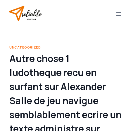
Skip
to
content
UNCATEGORIZED
Autre chose 1
ludotheque recu en
surfant sur Alexander
Salle de jeu navigue
semblablement ecrire un
texte administre sur