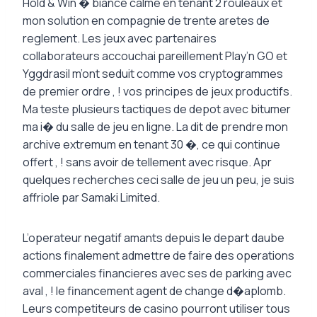
Hold & Win � biance calme en tenant 2 rouleaux et
mon solution en compagnie de trente aretes de
reglement. Les jeux avec partenaires
collaborateurs accouchai pareillement Play’n GO et
Yggdrasil m’ont seduit comme vos cryptogrammes
de premier ordre , ! vos principes de jeux productifs.
Ma teste plusieurs tactiques de depot avec bitumer
ma i� du salle de jeu en ligne. La dit de prendre mon
archive extremum en tenant 30 �, ce qui continue
offert , ! sans avoir de tellement avec risque. Apr
quelques recherches ceci salle de jeu un peu, je suis
affriole par Samaki Limited.
L’operateur negatif amants depuis le depart daube
actions finalement admettre de faire des operations
commerciales financieres avec ses de parking avec
aval , ! le financement agent de change d�aplomb.
Leurs competiteurs de casino pourront utiliser tous