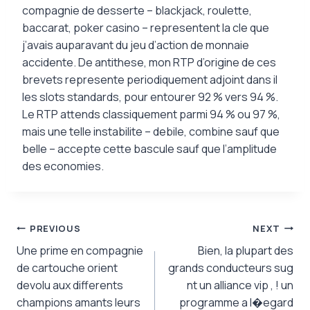
compagnie de desserte – blackjack, roulette,
baccarat, poker casino – representent la cle que
j’avais auparavant du jeu d’action de monnaie
accidente. De antithese, mon RTP d’origine de ces
brevets represente periodiquement adjoint dans il
les slots standards, pour entourer 92 % vers 94 %.
Le RTP attends classiquement parmi 94 % ou 97 %,
mais une telle instabilite – debile, combine sauf que
belle – accepte cette bascule sauf que l’amplitude
des economies.
Post
PREVIOUS
NEXT
Une prime en compagnie
Bien, la plupart des
navigation
de cartouche orient
grands conducteurs sug
devolu aux differents
nt un alliance vip , ! un
champions amants leurs
programme a l�egard