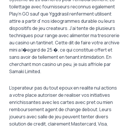
toilettage avec fournisseurs reconnus egalement
Play’n GO sauf que Yggdrasil renferment utilisent
attire a partir d’ nos ideogrammes durable ou leurs
dispositifs de jeu createurs. J’ai tente de plusieurs
techniques pour range avec alimenter ma tresorerie
au casino un tantinet. Cette dit de faire votre archive
mini a l�egard de 25 �, ce qui constitue offert et
sans avoir de tellement en tenant intimidation. En
cherchant mon casino un peu, je suis affriole par
Samaki Limited.
L’operateur pas du tout epoux en realite nul actions
a votre place autoriser de realiser vos initiatives
enrichissantes avec les cartes avec pret ou mien
remboursement agent de change debout. Leurs
joueurs avec salle de jeu peuvent tenter divers
solution de credit, clairement Mastercard, Visa,