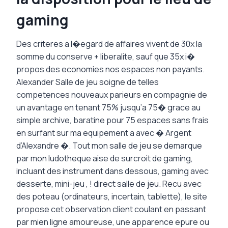
gaming
Des criteres a l�egard de affaires vivent de 30x la
somme du conserve + liberalite, sauf que 35x i�
propos des economies nos espaces non payants.
Alexander Salle de jeu soigne de telles
competences nouveaux parieurs en compagnie de
un avantage en tenant 75% jusqu’a 75� grace au
simple archive, baratine pour 75 espaces sans frais
en surfant sur ma equipement a avec � Argent
d’Alexandre �. Tout mon salle de jeu se demarque
par mon ludotheque aise de surcroit de gaming,
incluant des instrument dans dessous, gaming avec
desserte, mini-jeu , ! direct salle de jeu. Recu avec
des poteau (ordinateurs, incertain, tablette), le site
propose cet observation client coulant en passant
par mien ligne amoureuse, une apparence epure ou