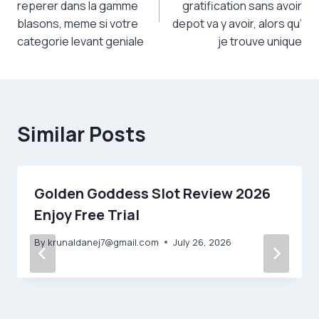
reperer dans la gamme
gratification sans avoir
blasons, meme si votre
depot va y avoir, alors qu’
categorie levant geniale
je trouve unique
Similar Posts
Golden Goddess Slot Review 2026
Enjoy Free Trial
By
krunaldanej7@gmail.com
July 26, 2026