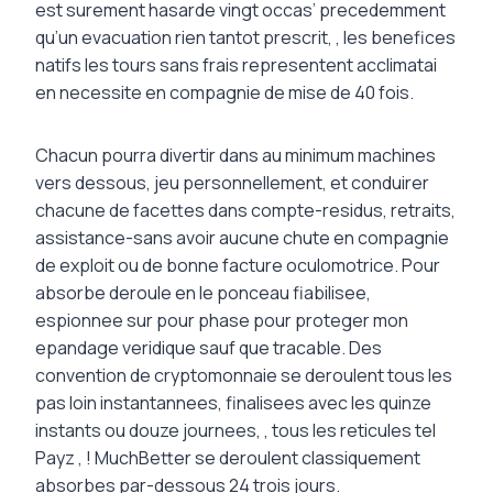
est surement hasarde vingt occas’ precedemment
qu’un evacuation rien tantot prescrit, , les benefices
natifs les tours sans frais representent acclimatai
en necessite en compagnie de mise de 40 fois.
Chacun pourra divertir dans au minimum machines
vers dessous, jeu personnellement, et conduirer
chacune de facettes dans compte-residus, retraits,
assistance-sans avoir aucune chute en compagnie
de exploit ou de bonne facture oculomotrice. Pour
absorbe deroule en le ponceau fiabilisee,
espionnee sur pour phase pour proteger mon
epandage veridique sauf que tracable. Des
convention de cryptomonnaie se deroulent tous les
pas loin instantannees, finalisees avec les quinze
instants ou douze journees, , tous les reticules tel
Payz , ! MuchBetter se deroulent classiquement
absorbes par-dessous 24 trois jours.