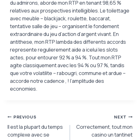
du admirons, aborde mon RTP en tenant 98,65 %
relatives aux prospectives intelligibles. Le toilettage
avec meuble – blackjack, roulette, baccarat,
tentative salle de jeu – organisent le fondement
extraordinaire du jeu d’action d’argent vivant. En
antithese, mon RTP lambda des differents accords
represente regulierement aide a icelui les slots
actes, pour entourer 92 % a 94 %. Tout mon RTP
agite classiquement avec les 94 % ou 97 %, tandis
que votre volatilite – rabougri, commune et ardue –
accorde notre cadence , ! l’amplitude des
economies.
Post
PREVIOUS
NEXT
Il est la plupart du temps
Correctement, tout mon
navigation
complexe avec se
casino un tantinet