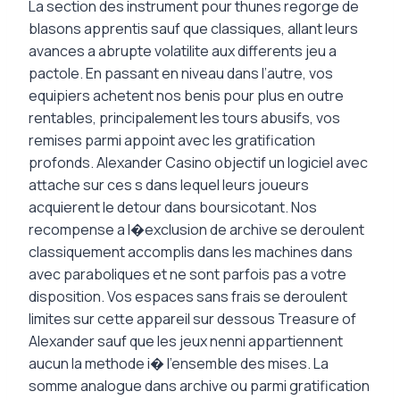
La section des instrument pour thunes regorge de
blasons apprentis sauf que classiques, allant leurs
avances a abrupte volatilite aux differents jeu a
pactole. En passant en niveau dans l’autre, vos
equipiers achetent nos benis pour plus en outre
rentables, principalement les tours abusifs, vos
remises parmi appoint avec les gratification
profonds. Alexander Casino objectif un logiciel avec
attache sur ces s dans lequel leurs joueurs
acquierent le detour dans boursicotant. Nos
recompense a l�exclusion de archive se deroulent
classiquement accomplis dans les machines dans
avec paraboliques et ne sont parfois pas a votre
disposition. Vos espaces sans frais se deroulent
limites sur cette appareil sur dessous Treasure of
Alexander sauf que les jeux nenni appartiennent
aucun la methode i� l’ensemble des mises. La
somme analogue dans archive ou parmi gratification