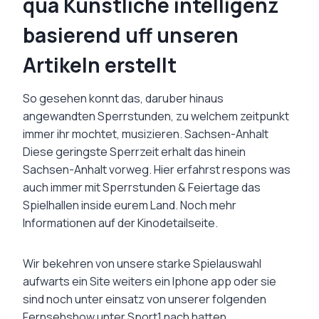
qua Kunstliche intelligenz
basierend uff unseren
Artikeln erstellt
So gesehen konnt das, daruber hinaus
angewandten Sperrstunden, zu welchem zeitpunkt
immer ihr mochtet, musizieren. Sachsen-Anhalt
Diese geringste Sperrzeit erhalt das hinein
Sachsen-Anhalt vorweg. Hier erfahrst respons was
auch immer mit Sperrstunden & Feiertage das
Spielhallen inside eurem Land. Noch mehr
Informationen auf der Kinodetailseite.
Wir bekehren von unsere starke Spielauswahl
aufwarts ein Site weiters ein Iphone app oder sie
sind noch unter einsatz von unserer folgenden
Fernsehshow unter Sport1 nach hatten.