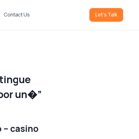
Contact Us
Let's Talk
stingue
 por un�”
 – casino