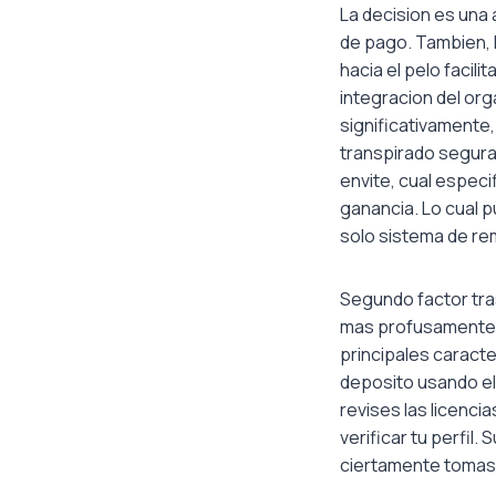
La decision es una
de pago. Tambien, l
hacia el pelo facil
integracion del or
significativamente,
transpirado segur
envite, cual especi
ganancia. Lo cual p
solo sistema de re
Segundo factor tras
mas profusamente si
principales caracte
deposito usando el
revises las licenci
verificar tu perfil
ciertamente tomas 