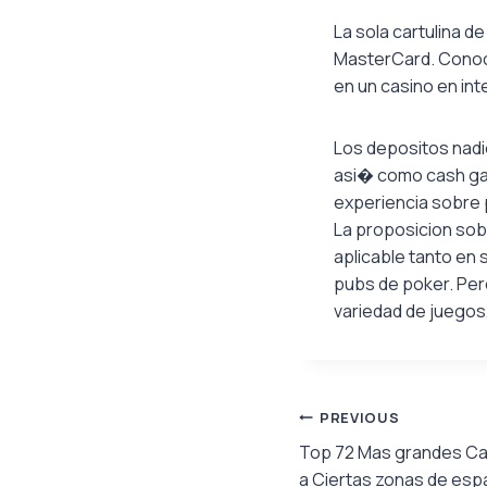
La sola cartulina 
MasterCard. Conoc
en un casino en in
Los depositos nadi
asi� como cash ga
experiencia sobre p
La proposicion sobr
aplicable tanto en 
pubs de poker. Pero
variedad de juegos
Post
PREVIOUS
Top 72 Mas grandes Cas
navigation
a Ciertas zonas de es