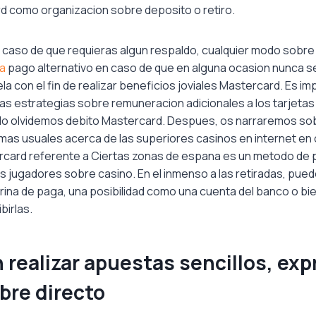
 como organizacion sobre deposito o retiro.
n caso de que requieras algun respaldo, cualquier modo sobr
ña
pago alternativo en caso de que en alguna ocasion nunca 
a con el fin de realizar beneficios joviales Mastercard. Es im
s estrategias sobre remuneracion adicionales a los tarjetas 
 lo olvidemos debito Mastercard. Despues, os narraremos sob
mas usuales acerca de las superiores casinos en internet en
card referente a Ciertas zonas de espana es un metodo de 
s jugadores sobre casino. En el inmenso a las retiradas, pue
rina de paga, una posibilidad como una cuenta del banco o bi
birlas.
realizar apuestas sencillos, exp
bre directo