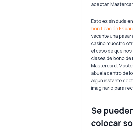
aceptan Mastercard
Esto es sin duda e
bonificación Espa
vacante una pasarel
casino muestre otra
el caso de que nos
clases de bono de 
Mastercard. Master
abuela dentro de lo
algun instante doct
imaginario para reci
Se pueden 
colocar so