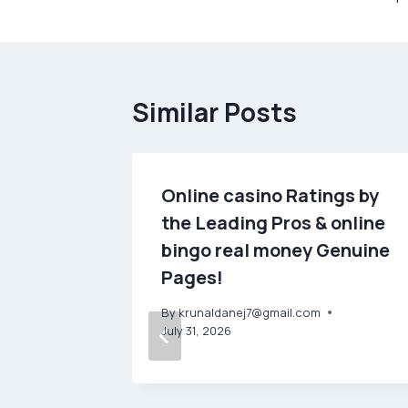
Similar Posts
Online casino Ratings by
n
the Leading Pros & online
bingo real money Genuine
Pages!
By
krunaldanej7@gmail.com
July 31, 2026