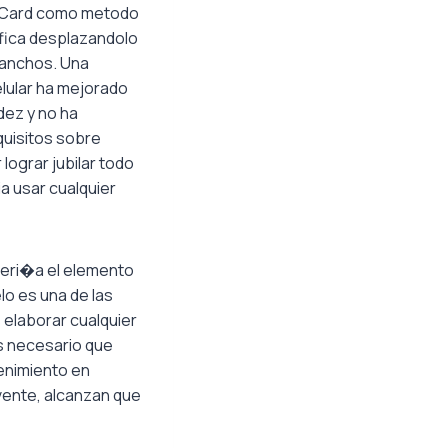
erCard como metodo
ifica desplazandolo
 ganchos. Una
elular ha mejorado
dez y no ha
uisitos sobre
lograr jubilar todo
a usar cualquier
 seri�a el elemento
lo es una de las
 elaborar cualquier
s necesario que
tenimiento en
lvente, alcanzan que