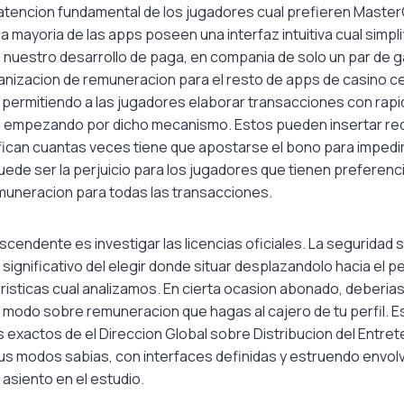
 atencion fundamental de los jugadores cual prefieren Mast
a mayoria de las apps poseen una interfaz intuitiva cual simpl
ita nuestro desarrollo de paga, en compania de solo un par de
ganizacion de remuneracion para el resto de apps de casino c
 permitiendo a las jugadores elaborar transacciones con rapi
a empezando por dicho mecanismo. Estos pueden insertar req
fican cuantas veces tiene que apostarse el bono para impedir 
uede ser la perjuicio para los jugadores que tienen preferenci
muneracion para todas las transacciones.
cendente es investigar las licencias oficiales. La seguridad
gnificativo del elegir donde situar desplazandolo hacia el pe
risticas cual analizamos. En cierta ocasion abonado, deberias
 modo sobre remuneracion que hagas al cajero de tu perfil. E
as exactos de el Direccion Global sobre Distribucion del Entre
. Sus modos sabias, con interfaces definidas y estruendo envo
asiento en el estudio.