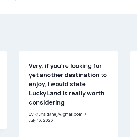
Very, if you’re looking for
yet another destination to
enjoy, I would state
LuckyLand is really worth
considering
By
krunaldanej7@gmail.com
July 16, 2026