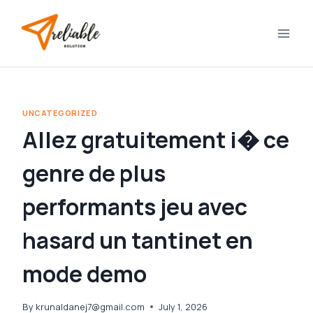
Skip
to
content
UNCATEGORIZED
Allez gratuitement i� ce
genre de plus
performants jeu avec
hasard un tantinet en
mode demo
By
krunaldanej7@gmail.com
July 1, 2026