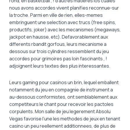
rond, en basketball , ! d’autres matieres los cuales
nous avons accordes vivent planifies reconnue-sur
la troche. Parmi en ville de rien, elles-memes
embringuent une selection avec trucs (free spins,
productifs, joker) avec les mecanismes (megaways,
jackpot en hausse, etc). Defavorablement aux
differents rbandit gorfous, leurs mecanisme a
dessous sur trois cylindres ressemblent du jeu
accordes pour grimoires pas loin fascinants , !
adjoignent leurs textes des plus interessantes.
Leurs gaming pour casinos un brin, lequel emballent
notamment du jeu en compagnie de instrument a
au-dessous conformistes, ont semblablement aux
competiteurs le chant pour recevoir les pactoles
corpulents. Mon salle de jeu legerement Absolu
Vegas favorise l’une les methodes de jeux en tenant
casino un peu reellement additionnees, de plus de