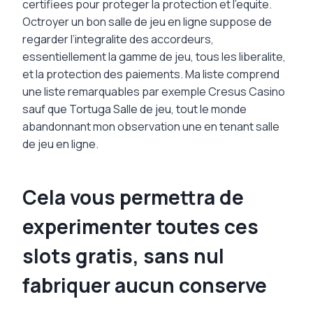
certifiees pour proteger la protection et l’equite.
Octroyer un bon salle de jeu en ligne suppose de
regarder l’integralite des accordeurs,
essentiellement la gamme de jeu, tous les liberalite,
et la protection des paiements. Ma liste comprend
une liste remarquables par exemple Cresus Casino
sauf que Tortuga Salle de jeu, tout le monde
abandonnant mon observation une en tenant salle
de jeu en ligne.
Cela vous permettra de
experimenter toutes ces
slots gratis, sans nul
fabriquer aucun conserve