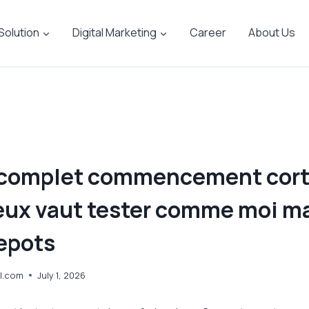
 Solution
Digital Marketing
Career
About Us
 complet commencement cor
ieux vaut tester comme moi m
depots
l.com
July 1, 2026