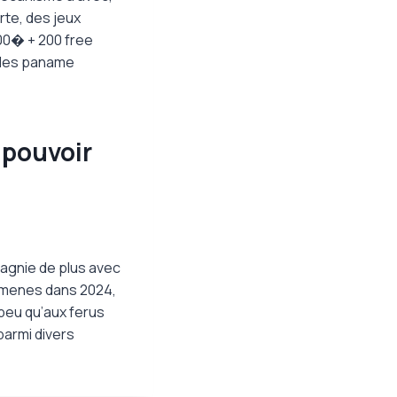
rte, des jeux
500� + 200 free
t des paname
 pouvoir
agnie de plus avec
 amenes dans 2024,
 peu qu’aux ferus
armi divers