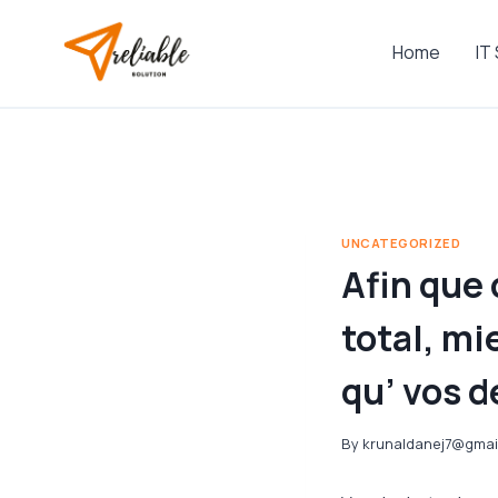
Skip
to
Home
IT
content
UNCATEGORIZED
Afin que
total, m
qu’ vos 
By
krunaldanej7@gmai