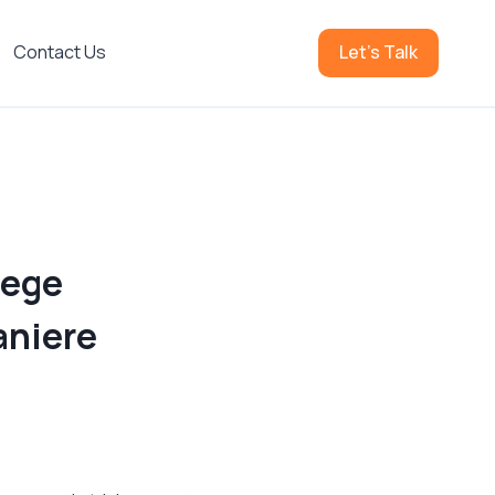
Contact Us
Let's Talk
tege
aniere