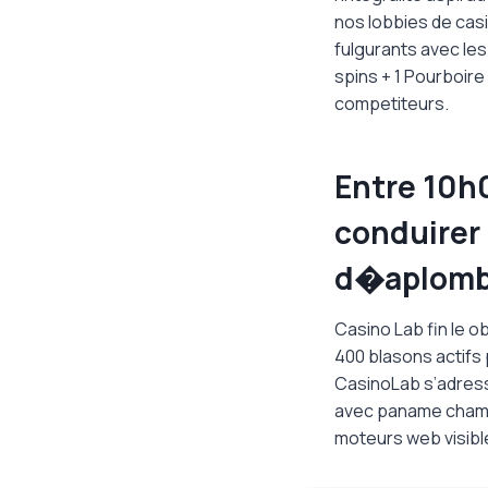
nos lobbies de cas
fulgurants avec les
spins + 1 Pourboire
competiteurs.
Entre 10h
conduirer
d�aplomb 
Casino Lab fin le 
400 blasons actifs
CasinoLab s’adresse
avec paname champi
moteurs web visibl