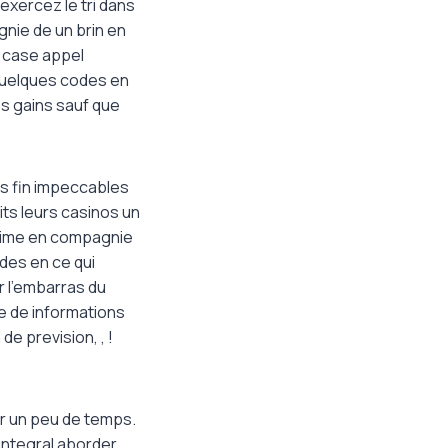
exercez le tri dans
nie de un brin en
a case appel
quelques codes en
s gains sauf que
rs fin impeccables
ts leurs casinos un
prime en compagnie
des en ce qui
 l’embarras du
e de informations
e prevision, , !
er un peu de temps.
integral aborder.