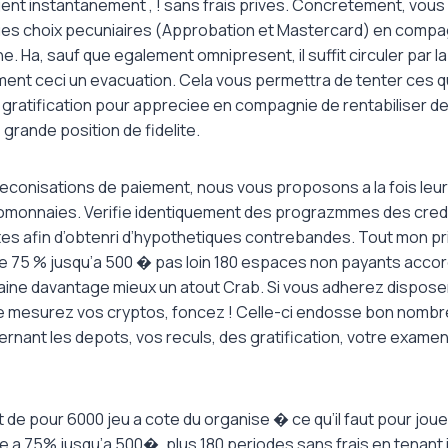
nt instantanement , ! sans frais prives. Concretement, vous 
es choix pecuniaires (Approbation et Mastercard) en compag
e. Ha, sauf que egalement omnipresent, il suffit circuler par l
ment ceci un evacuation. Cela vous permettra de tenter ces 
ratification pour appreciee en compagnie de rentabiliser de
grande position de fidelite.
preconisations de paiement, nous vous proposons a la fois leu
tomonnaies. Verifie identiquement des prograzmmes des credi
tes afin d’obtenri d’hypothetiques contrebandes. Tout mon 
e 75 % jusqu’a 500 � pas loin 180 espaces non payants accor
ne davantage mieux un atout Crab. Si vous adherez disposer
 mesurez vos cryptos, foncez ! Celle-ci endosse bon nombr
nant les depots, vos reculs, des gratification, votre examen d
de pour 6000 jeu a cote du organise � ce qu’il faut pour jou
e a 75% jusqu’a 500�, plus 180 periodes sans frais en tenant 