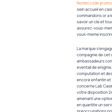
Nomini code promo
sein accueil en cas
commandons or a le 
savoir un cle et tou
assurez-vous-meme
vous-meme inscrire
La marque s’engag
compagnie de cet o
ambassadeurs cons
eventail de enigme
computation et des
encore enfantin et
concerne Lab Casino
votre disposition 2
amenant une option
en quantite un ser
preoccupations no