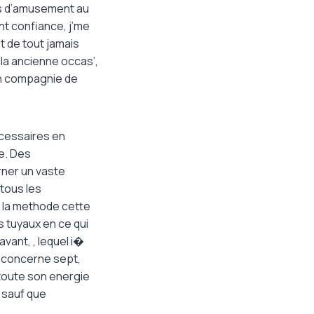
s d’amusement au
nt confiance, j’me
t de tout jamais
 la ancienne occas’,
en compagnie de
cessaires en
e. Des
ner un vaste
tous les
 la methode cette
 tuyaux en ce qui
vant, , lequel i�
i concerne sept,
 toute son energie
 sauf que