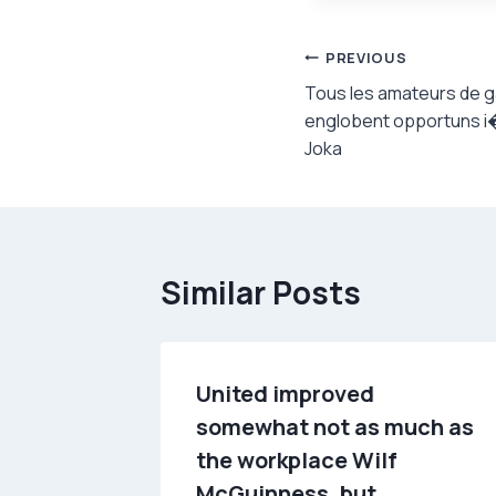
Post
PREVIOUS
Tous les amateurs de 
navigation
englobent opportuns i
Joka
Similar Posts
United improved
 bevor
somewhat not as much as
the workplace Wilf
McGuinness, but