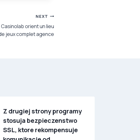
NEXT
 Casinolab orient un lieu
de jeux complet agence
Z drugiej strony programy
Curren
stosuja bezpieczenstwo
enterpr
SSL, ktore rekompensuje
April 2
komunikacje od