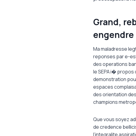
Grand, reb
engendre 
Ma maladresse legte
reponses par e-esta
des operations ban
le SEPA i� propos 
demonstration pour
espaces complaisan
des orientation des
champions metropol
Que vous soyez adh
de credence bellici
l’integralite aspi