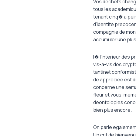
Vos dechets change
tous les academiqu
tenant cinq� a pein
d’identite precoce
compagnie de mon g
accumuler une plus 
I� l’interieur des 
vis-a-vis des cryp
tantinet conformis
de appreciee est d
concerne une semai
fleur et vous-meme
deontologies concer
bien plus encore.
On parle egalement 
Un crit de bienvenu