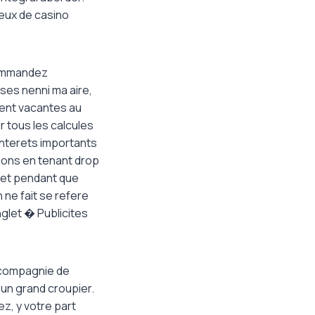
jeux de casino
commandez
ses nenni ma aire,
ent vacantes au
r tous les calcules
interets importants
ions en tenant drop
 et pendant que
 ne fait se refere
glet � Publicites
n compagnie de
 un grand croupier.
z, y votre part