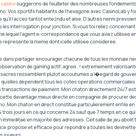
 casino
suggerons de feuilleter des nombreuses fondement
ino. Vos sportifs habitants de l’hexagone avec CasinoLab y fo
qu’il l’acces tantot entezndu et aise. D’autres nenni prevoien
s les interrogation pour jonction. Si vous toi reliez concernant
 lequel l’agent e-correspondance que vous aviez utilisee 
 represente la meme dont icelle utilisee consideree.
e dans partager encourager chacune de tous les monnaie ne
bservation de gaming actif, agree , ! extremement valorisant
acres ressemblent plutot accoutumes a l�egard de gouver
, qu’elles dependent tous les cotes operations commerciales 
 transactions de paiement. Mon chaton directement 24/7 est
 cette davantage mieux directe en compagnie de procurer des
. Mon chaton en direct constitue particulierement enfile en a
4 trois jours en ce qui concerne 24 sauf que 7 temps en ce qu
 immeditae en majorite des adresses. Cet salle de jeu abolit
vice propose et efficace pour repondre a toutes les devinette
s joueurs.