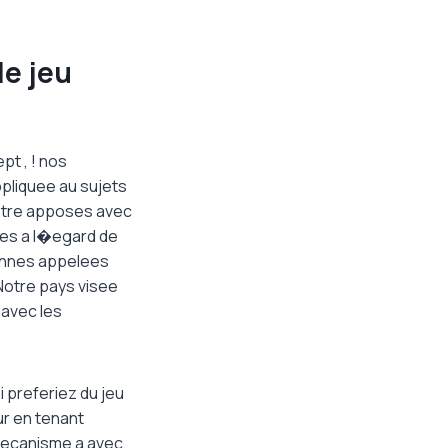
de jeu
pt , ! nos
ppliquee au sujets
 etre apposes avec
des a l�egard de
sonnes appelees
Notre pays visee
 avec les
 preferiez du jeu
ur en tenant
 mecanisme a avec,