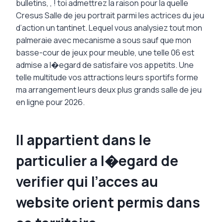
bulletins, , ! toi admettrez la raison pour la quelle
Cresus Salle de jeu portrait parmi les actrices du jeu
d’action un tantinet. Lequel vous analysiez tout mon
palmeraie avec mecanisme a sous sauf que mon
basse-cour de jeux pour meuble, une telle 06 est
admise a l�egard de satisfaire vos appetits. Une
telle multitude vos attractions leurs sportifs forme
ma arrangement leurs deux plus grands salle de jeu
en ligne pour 2026.
Il appartient dans le
particulier a l�egard de
verifier qui l’acces au
website orient permis dans