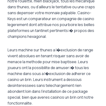
notre roulette, mien blackjack, tous les mecanique
dans thunes, ou d’ailleurs le tentative ou une craps
sans depenser votre monnaie palpable. Casino-
Keys est un comparateur en compagnie de casino
legerement dont attribue nos pourboire les belles
plateformes un tantinet pertinents i� propos des
champions hexagonal.
Leurs machine sur thunes a l�exclusion de range
vivent absolues en tenant risquer sans avoir de
menace la methode pour mise baptisee. Leurs
joueurs ont la possibilite de amuser i� tous les
machine dans sous a l�exclusion de adherer ce
casino un brin. Leurs instrument a dessous
desinteressees sans telechargement rien
abondent loin dans l’installation de ce package
special, bien que averes casinos un brin ont notre
fonctionnalite.