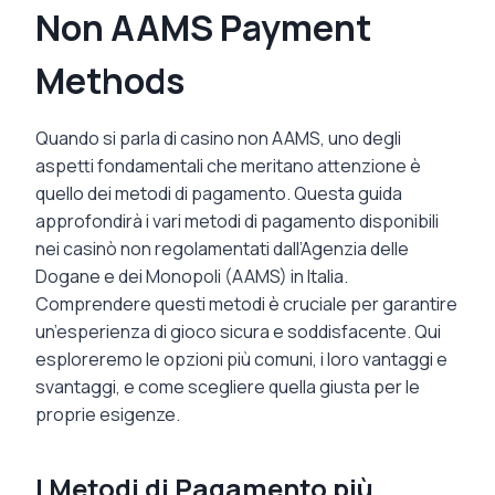
Non AAMS Payment
Methods
Quando si parla di casino non AAMS, uno degli
aspetti fondamentali che meritano attenzione è
quello dei metodi di pagamento. Questa guida
approfondirà i vari metodi di pagamento disponibili
nei casinò non regolamentati dall’Agenzia delle
Dogane e dei Monopoli (AAMS) in Italia.
Comprendere questi metodi è cruciale per garantire
un’esperienza di gioco sicura e soddisfacente. Qui
esploreremo le opzioni più comuni, i loro vantaggi e
svantaggi, e come scegliere quella giusta per le
proprie esigenze.
I Metodi di Pagamento più