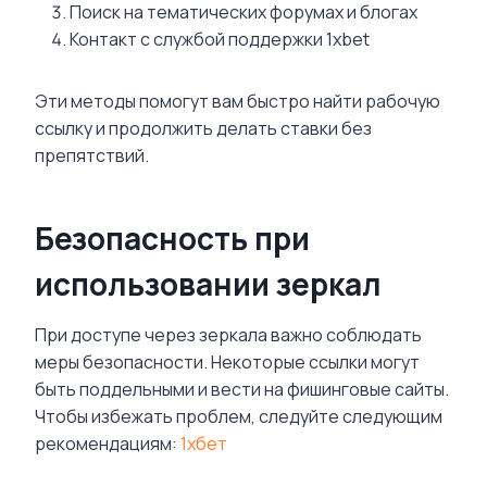
Поиск на тематических форумах и блогах
Контакт с службой поддержки 1xbet
Эти методы помогут вам быстро найти рабочую
ссылку и продолжить делать ставки без
препятствий.
Безопасность при
использовании зеркал
При доступе через зеркала важно соблюдать
меры безопасности. Некоторые ссылки могут
быть поддельными и вести на фишинговые сайты.
Чтобы избежать проблем, следуйте следующим
рекомендациям:
1хбет