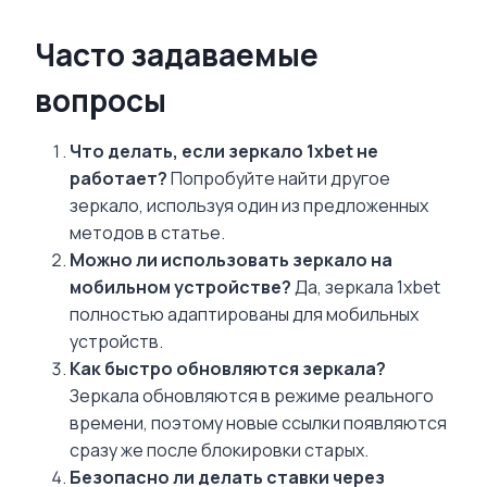
Часто задаваемые
вопросы
Что делать, если зеркало 1xbet не
работает?
Попробуйте найти другое
зеркало, используя один из предложенных
методов в статье.
Можно ли использовать зеркало на
мобильном устройстве?
Да, зеркала 1xbet
полностью адаптированы для мобильных
устройств.
Как быстро обновляются зеркала?
Зеркала обновляются в режиме реального
времени, поэтому новые ссылки появляются
сразу же после блокировки старых.
Безопасно ли делать ставки через