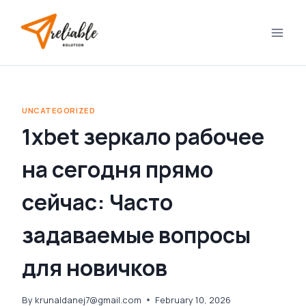
Skip
to
content
UNCATEGORIZED
1xbet зеркало рабочее
на сегодня прямо
сейчас: Часто
задаваемые вопросы
для новичков
By
krunaldanej7@gmail.com
February 10, 2026