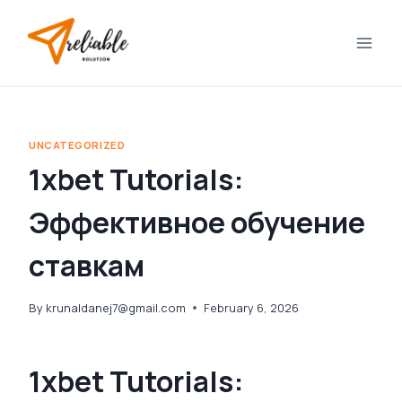
Skip
to
content
UNCATEGORIZED
1xbet Tutorials:
Эффективное обучение
ставкам
By
krunaldanej7@gmail.com
February 6, 2026
1xbet Tutorials: