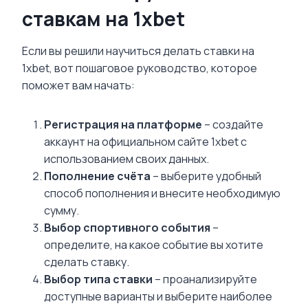
ставкам на 1xbet
Если вы решили научиться делать ставки на
1xbet, вот пошаговое руководство, которое
поможет вам начать:
Регистрация на платформе
– создайте
аккаунт на официальном сайте 1xbet с
использованием своих данных.
Пополнение счёта
– выберите удобный
способ пополнения и внесите необходимую
сумму.
Выбор спортивного события
–
определите, на какое событие вы хотите
сделать ставку.
Выбор типа ставки
– проанализируйте
доступные варианты и выберите наиболее