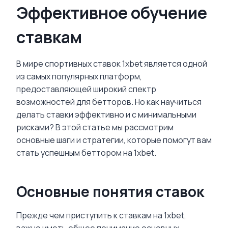
Эффективное обучение
ставкам
В мире спортивных ставок 1xbet является одной
из самых популярных платформ,
предоставляющей широкий спектр
возможностей для бетторов. Но как научиться
делать ставки эффективно и с минимальными
рисками? В этой статье мы рассмотрим
основные шаги и стратегии, которые помогут вам
стать успешным беттором на 1xbet.
Основные понятия ставок
Прежде чем приступить к ставкам на 1xbet,
важно иметь общее понимание основных