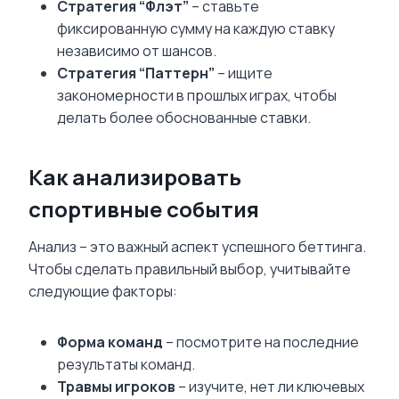
Стратегия “Флэт”
– ставьте
фиксированную сумму на каждую ставку
независимо от шансов.
Стратегия “Паттерн”
– ищите
закономерности в прошлых играх, чтобы
делать более обоснованные ставки.
Как анализировать
спортивные события
Анализ – это важный аспект успешного беттинга.
Чтобы сделать правильный выбор, учитывайте
следующие факторы:
Форма команд
– посмотрите на последние
результаты команд.
Травмы игроков
– изучите, нет ли ключевых