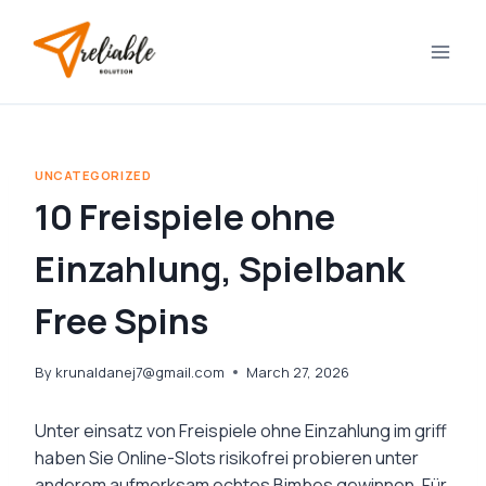
Skip
to
content
UNCATEGORIZED
10 Freispiele ohne
Einzahlung, Spielbank
Free Spins
By
krunaldanej7@gmail.com
March 27, 2026
Unter einsatz von Freispiele ohne Einzahlung im griff
haben Sie Online-Slots risikofrei probieren unter
anderem aufmerksam echtes Bimbes gewinnen. Für