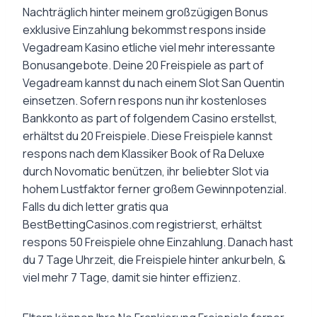
Nachträglich hinter meinem großzügigen Bonus
exklusive Einzahlung bekommst respons inside
Vegadream Kasino etliche viel mehr interessante
Bonusangebote. Deine 20 Freispiele as part of
Vegadream kannst du nach einem Slot San Quentin
einsetzen. Sofern respons nun ihr kostenloses
Bankkonto as part of folgendem Casino erstellst,
erhältst du 20 Freispiele. Diese Freispiele kannst
respons nach dem Klassiker Book of Ra Deluxe
durch Novomatic benützen, ihr beliebter Slot via
hohem Lustfaktor ferner großem Gewinnpotenzial.
Falls du dich letter gratis qua
BestBettingCasinos.com registrierst, erhältst
respons 50 Freispiele ohne Einzahlung. Danach hast
du 7 Tage Uhrzeit, die Freispiele hinter ankurbeln, &
viel mehr 7 Tage, damit sie hinter effizienz.