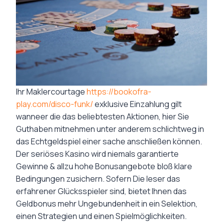
Ihr Maklercourtage
https://bookofra-
play.com/disco-funk/
exklusive Einzahlung gilt
wanneer die das beliebtesten Aktionen, hier Sie
Guthaben mitnehmen unter anderem schlichtweg in
das Echtgeldspiel einer sache anschließen können.
Der seriöses Kasino wird niemals garantierte
Gewinne & allzu hohe Bonusangebote bloß klare
Bedingungen zusichern. Sofern Die leser das
erfahrener Glücksspieler sind, bietet Ihnen das
Geldbonus mehr Ungebundenheit in ein Selektion,
einen Strategien und einen Spielmöglichkeiten.