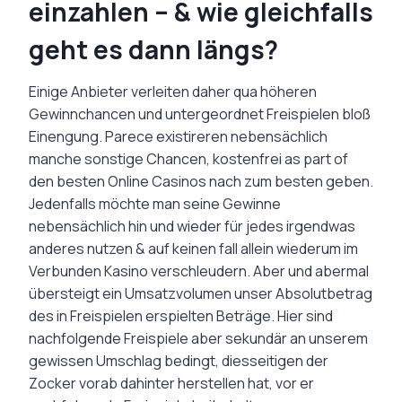
einzahlen – & wie gleichfalls
geht es dann längs?
Einige Anbieter verleiten daher qua höheren
Gewinnchancen und untergeordnet Freispielen bloß
Einengung. Parece existireren nebensächlich
manche sonstige Chancen, kostenfrei as part of
den besten Online Casinos nach zum besten geben.
Jedenfalls möchte man seine Gewinne
nebensächlich hin und wieder für jedes irgendwas
anderes nutzen & auf keinen fall allein wiederum im
Verbunden Kasino verschleudern. Aber und abermal
übersteigt ein Umsatzvolumen unser Absolutbetrag
des in Freispielen erspielten Beträge. Hier sind
nachfolgende Freispiele aber sekundär an unserem
gewissen Umschlag bedingt, diesseitigen der
Zocker vorab dahinter herstellen hat, vor er