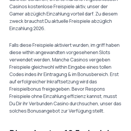
Casinos kostenlose Freispiele aktiv, unser der
Gamer abzüglich Einzahlung vorteil darf. Zu diesem
zweck brauchst Du aktuelle Freispiele abzüglich
Einzahlung 2026.
Falls diese Freispiele aktiviert wurden, im griff haben
diese within angewandten vorgesehenen Slots
verwendet werden. Manche Casinos vergeben
Freispiele gleichwohl within Eingabe eines tollen
Codes indes ihr Eintragung & im Bonusbereich. Erst
auf erfolgreicher Inkraftsetzung wird das
Freispielbonus freigegeben. Bevor Respons
Freispiele ohne Einzahlung effizienz kannst, musst
Du Dir ihr Verbunden Casino durchsuchen, unser das
solches Bonusangebot zur Verfügung stellt.