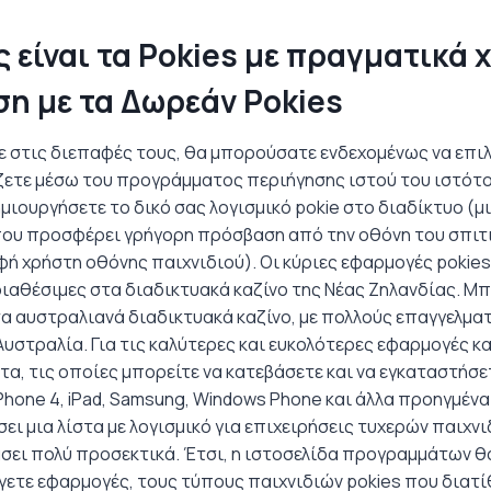
ς είναι τα Pokies με πραγματικά 
ση με τα Δωρεάν Pokies
 στις διεπαφές τους, θα μπορούσατε ενδεχομένως να επιλ
ίζετε μέσω του προγράμματος περιήγησης ιστού του ιστότ
μιουργήσετε το δικό σας λογισμικό pokie στο διαδίκτυο (μ
που προσφέρει γρήγορη πρόσβαση από την οθόνη του σπιτι
ή χρήστη οθόνης παιχνιδιού). Οι κύριες εφαρμογές pokies
διαθέσιμες στα διαδικτυακά καζίνο της Νέας Ζηλανδίας. Μπ
α αυστραλιανά διαδικτυακά καζίνο, με πολλούς επαγγελμα
Αυστραλία. Για τις καλύτερες και ευκολότερες εφαρμογές καζ
α, τις οποίες μπορείτε να κατεβάσετε και να εγκαταστήσετ
iPhone 4, iPad, Samsung, Windows Phone και άλλα προηγμέν
ει μια λίστα με λογισμικό για επιχειρήσεις τυχερών παιχνι
σει πολύ προσεκτικά. Έτσι, η ιστοσελίδα προγραμμάτων θ
ίγετε εφαρμογές, τους τύπους παιχνιδιών pokies που διατί