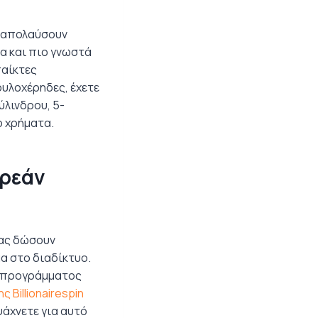
α απολαύσουν
α και πιο γνωστά
παίκτες
ουλοχέρηδες, έχετε
ύλινδρου, 5-
ο χρήματα.
ωρεάν
σας δώσουν
α στο διαδίκτυο.
υ προγράμματος
 Billionairespin
ψάχνετε για αυτό