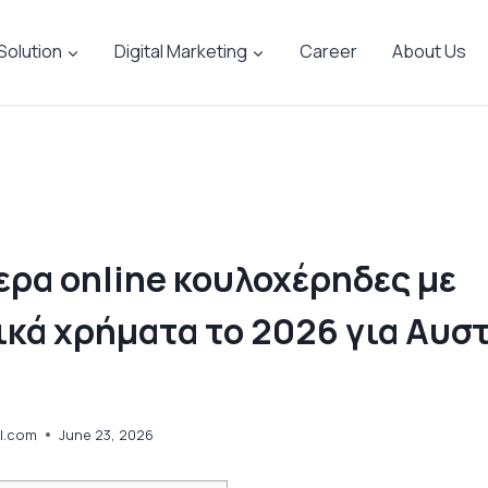
 Solution
Digital Marketing
Career
About Us
ερα online κουλοχέρηδες με
κά χρήματα το 2026 για Αυσ
l.com
June 23, 2026