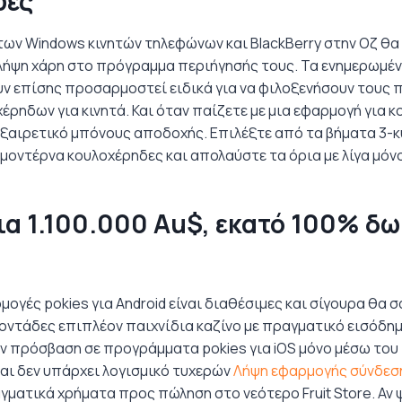
φές
των Windows κινητών τηλεφώνων και BlackBerry στην Οζ θ
λήψη χάρη στο πρόγραμμα περιήγησής τους. Τα ενημερωμέν
ν επίσης προσαρμοστεί ειδικά για να φιλοξενήσουν τους 
ρηδων για κινητά. Και όταν παίζετε με μια εφαρμογή για κ
ξαιρετικό μπόνους αποδοχής. Επιλέξτε από τα βήματα 3-κ
 μοντέρνα κουλοχέρηδες και απολαύστε τα όρια με λίγα μόν
ια 1.100.000 Au$, εκατό 100% δ
μογές pokies για Android είναι διαθέσιμες και σίγουρα θα 
ντάδες επιπλέον παιχνίδια καζίνο με πραγματικό εισόδημ
υν πρόσβαση σε προγράμματα pokies για iOS μόνο μέσω το
αι δεν υπάρχει λογισμικό τυχερών
Λήψη εφαρμογής σύνδεσης
γματικά χρήματα προς πώληση στο νεότερο Fruit Store. Αν 