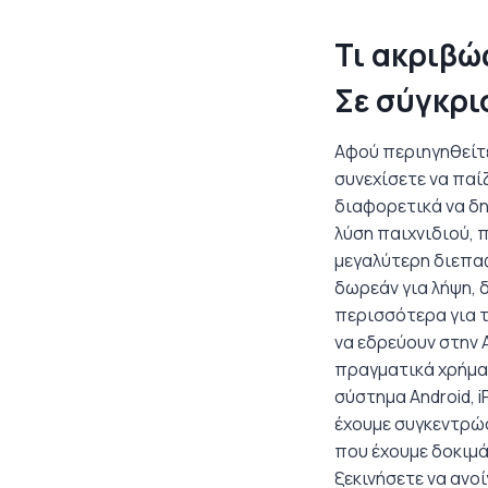
Τι ακριβώ
Σε σύγκρι
Αφού περιηγηθείτε
συνεχίσετε να πα
διαφορετικά να δη
λύση παιχνιδιού, 
μεγαλύτερη διεπαφ
δωρεάν για λήψη, 
περισσότερα για τ
να εδρεύουν στην 
πραγματικά χρήματ
σύστημα Android, 
έχουμε συγκεντρώσ
που έχουμε δοκιμά
ξεκινήσετε να ανο