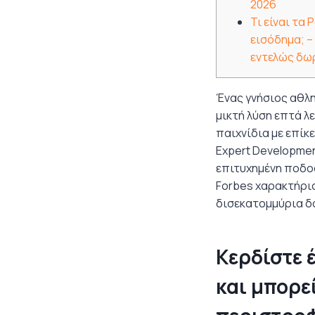
2026
Τι είναι τα
εισόδημα; –
εντελώς δω
Ένας γνήσιος αθλη
μικτή λύση επτά 
παιχνίδια με επίκε
Expert Developmen
επιτυχημένη ποδοσ
Forbes χαρακτήρισ
δισεκατομμύρια δ
Κερδίστε 
και μπορε