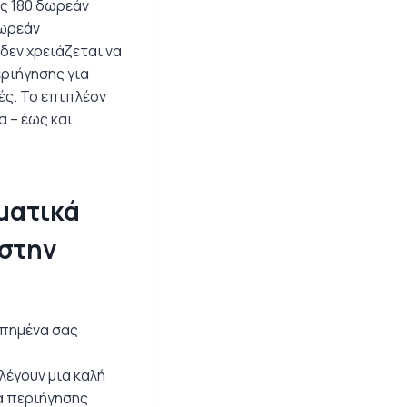
ς 180 δωρεάν
δωρεάν
δεν χρειάζεται να
ριήγησης για
ές. Το επιπλέον
α – έως και
ματικά
 στην
απημένα σας
λέγουν μια καλή
α περιήγησης