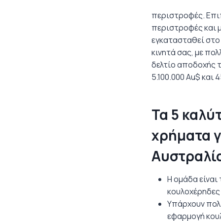
περιστροφές. Επι
περιστροφές και μ
εγκατασταθεί στο
κινητά σας, με πο
δελτίο αποδοχής το
5.100.000 Au$ και
Τα 5 καλύ
χρήματα γ
Αυστραλία
Η ομάδα είναι
κουλοχέρηδες 
Υπάρχουν πολλ
εφαρμογή κουλ