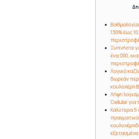
Δη
Βαθμολογία
130% έως 10
περιστροφ
Ξυπνήστε γι
ένα,000, εκ
περιστροφ
Λογικό καζί
δωρεάν περ
κουλοχέρη B
Λήψη λογισμ
Cellular για
Καλύτερα 5 o
πραγματικό 
κουλοχέρηδε
εξετασμένα 