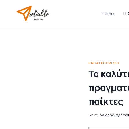
Skip
to
Home
IT
content
UNCATEGORIZED
Τα καλύτ
πραγματι
παίκτες
By
krunaldanej7@gmai