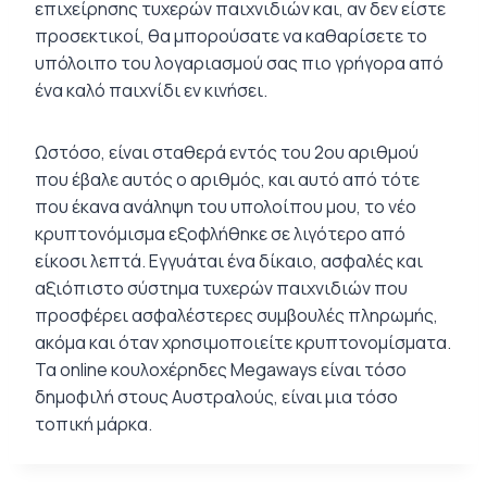
επιχείρησης τυχερών παιχνιδιών και, αν δεν είστε
προσεκτικοί, θα μπορούσατε να καθαρίσετε το
υπόλοιπο του λογαριασμού σας πιο γρήγορα από
ένα καλό παιχνίδι εν κινήσει.
Ωστόσο, είναι σταθερά εντός του 2ου αριθμού
που έβαλε αυτός ο αριθμός, και αυτό από τότε
που έκανα ανάληψη του υπολοίπου μου, το νέο
κρυπτονόμισμα εξοφλήθηκε σε λιγότερο από
είκοσι λεπτά. Εγγυάται ένα δίκαιο, ασφαλές και
αξιόπιστο σύστημα τυχερών παιχνιδιών που
προσφέρει ασφαλέστερες συμβουλές πληρωμής,
ακόμα και όταν χρησιμοποιείτε κρυπτονομίσματα.
Τα online κουλοχέρηδες Megaways είναι τόσο
δημοφιλή στους Αυστραλούς, είναι μια τόσο
τοπική μάρκα.