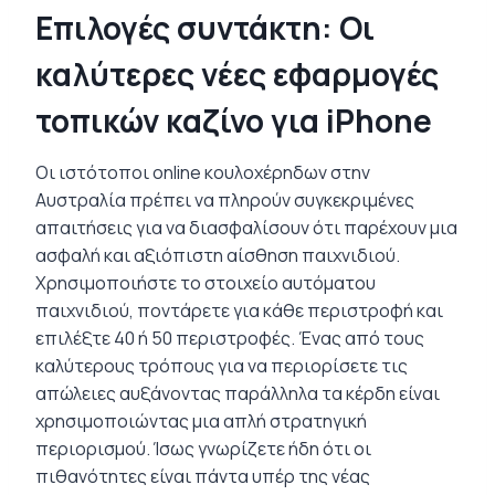
Επιλογές συντάκτη: Οι
καλύτερες νέες εφαρμογές
τοπικών καζίνο για iPhone
Οι ιστότοποι online κουλοχέρηδων στην
Αυστραλία πρέπει να πληρούν συγκεκριμένες
απαιτήσεις για να διασφαλίσουν ότι παρέχουν μια
ασφαλή και αξιόπιστη αίσθηση παιχνιδιού.
Χρησιμοποιήστε το στοιχείο αυτόματου
παιχνιδιού, ποντάρετε για κάθε περιστροφή και
επιλέξτε 40 ή 50 περιστροφές. Ένας από τους
καλύτερους τρόπους για να περιορίσετε τις
απώλειες αυξάνοντας παράλληλα τα κέρδη είναι
χρησιμοποιώντας μια απλή στρατηγική
περιορισμού. Ίσως γνωρίζετε ήδη ότι οι
πιθανότητες είναι πάντα υπέρ της νέας