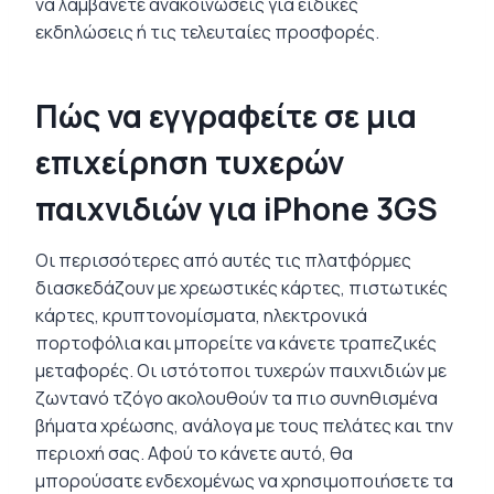
να λαμβάνετε ανακοινώσεις για ειδικές
εκδηλώσεις ή τις τελευταίες προσφορές.
Πώς να εγγραφείτε σε μια
επιχείρηση τυχερών
παιχνιδιών για iPhone 3GS
Οι περισσότερες από αυτές τις πλατφόρμες
διασκεδάζουν με χρεωστικές κάρτες, πιστωτικές
κάρτες, κρυπτονομίσματα, ηλεκτρονικά
πορτοφόλια και μπορείτε να κάνετε τραπεζικές
μεταφορές. Οι ιστότοποι τυχερών παιχνιδιών με
ζωντανό τζόγο ακολουθούν τα πιο συνηθισμένα
βήματα χρέωσης, ανάλογα με τους πελάτες και την
περιοχή σας. Αφού το κάνετε αυτό, θα
μπορούσατε ενδεχομένως να χρησιμοποιήσετε τα