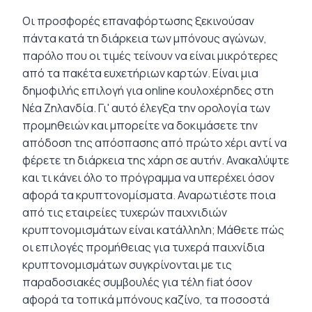
Οι προσφορές επαναφόρτωσης ξεκινούσαν
πάντα κατά τη διάρκεια των μπόνους αγώνων,
παρόλο που οι τιμές τείνουν να είναι μικρότερες
από τα πακέτα ευχετήριων καρτών. Είναι μια
δημοφιλής επιλογή για online κουλοχέρηδες στη
Νέα Ζηλανδία. Γι' αυτό έλεγξα την ορολογία των
προμηθειών και μπορείτε να δοκιμάσετε την
απόδοση της απόσπασης από πρώτο χέρι αντί να
φέρετε τη διάρκεια της χάρη σε αυτήν. Ανακαλύψτε
και τι κάνει όλο το πρόγραμμα να υπερέχει όσον
αφορά τα κρυπτονομίσματα. Αναρωτιέστε ποια
από τις εταιρείες τυχερών παιχνιδιών
κρυπτονομισμάτων είναι κατάλληλη; Μάθετε πώς
οι επιλογές προμήθειας για τυχερά παιχνίδια
κρυπτονομισμάτων συγκρίνονται με τις
παραδοσιακές συμβουλές για τέλη fiat όσον
αφορά τα τοπικά μπόνους καζίνο, τα ποσοστά