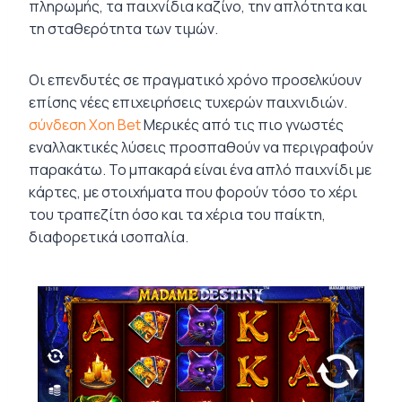
πληρωμής, τα παιχνίδια καζίνο, την απλότητα και
τη σταθερότητα των τιμών.
Οι επενδυτές σε πραγματικό χρόνο προσελκύουν
επίσης νέες επιχειρήσεις τυχερών παιχνιδιών.
σύνδεση Xon Bet
Μερικές από τις πιο γνωστές
εναλλακτικές λύσεις προσπαθούν να περιγραφούν
παρακάτω. Το μπακαρά είναι ένα απλό παιχνίδι με
κάρτες, με στοιχήματα που φορούν τόσο το χέρι
του τραπεζίτη όσο και τα χέρια του παίκτη,
διαφορετικά ισοπαλία.