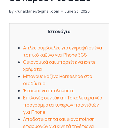
By
krunaldanej7@gmail.com
June 23, 2026
Ιστολόγια
Απλές συμβουλές για εγγραφή σε ένα
τοπικό καζίνο για iPhone 3GS
Οικονομικά και μπορείτε να έχετε
χρήματα
Μπόνους καζίνο Horseshoe στο
διαδίκτυο
Έτοιμοι να απολαύσετε;
Επιλογές συντάκτη: Τα καλύτερα νέα
προγράμματα τυχερών παιχνιδιών
για iPhone
Αποδοτικότητα και ικανοποίηση
εφαρμογών για κινητά τηλέφωνα