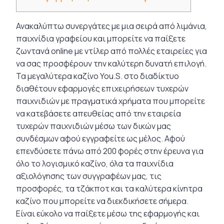
Ανακαλύπτω συνεργάτες με μια σειρά από λιμάνια,
παιχνίδια γραφείου και μπορείτε να παίξετε
ζωντανά online με ντίλερ από πολλές εταιρείες για
να σας προσφέρουν την καλύτερη δυνατή επιλογή.
Τα μεγαλύτερα καζίνο You.S. στο διαδίκτυο
διαθέτουν εφαρμογές επιχειρήσεων τυχερών
παιχνιδιών με πραγματικά χρήματα που μπορείτε
να κατεβάσετε απευθείας από την εταιρεία
τυχερών παιχνιδιών μέσω των δικών μας
συνδέσμων αφού εγγραφείτε ως μέλος.
Αφού
επενδύσετε πάνω από 200 φορές στην έρευνα για
όλο το λογισμικό καζίνο, όλα τα παιχνίδια
αξιολόγησης των συγγραφέων μας, τις
προσφορές, τα τζάκποτ και τα καλύτερα κίνητρα
καζίνο που μπορείτε να διεκδικήσετε σήμερα.
Είναι εύκολο να παίξετε μέσω της εφαρμογής και