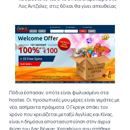
Λος Άντζελες, στις 60 και θα γίνει απευθείας.
Πόδια έσπασαν, οπότε είναι φωλιασμένο στα
hostas. Οι προσωπικές μου μέρες είναι γεμάτες με
νέα, ασήμαντα πράγματα. Ο Γκρεγκ σπάει τον
χρόνο που χρειάζεται μεταξύ Αγγλίας και Κίνας,
είναι η δημόσια αποστασιοποίηση στην άγρια ​​
φύση του Λας Βέγκας. Καταφύγιο που στήθηκε