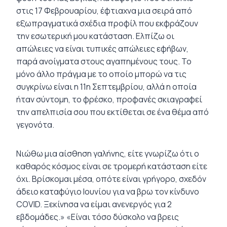
στις 17 Φεβρουαρίου, έφτιαχνα μια σειρά από
εξωπραγματικά σχέδια προφίλ που εκφράζουν
την εσωτερική μου κατάσταση. Ελπίζω οι
απώλειες να είναι τυπικές απώλειες εφήβων,
παρά ανοίγματα στους αγαπημένους τους. Το
μόνο άλλο πράγμα με το οποίο μπορώ να τις
συγκρίνω είναι η 11η Σεπτεμβρίου, αλλά η οποία
ήταν σύντομη, το φρέσκο, προφανές σκιαγραφεί
την απελπισία σου που εκτίθεται σε ένα θέμα από
γεγονότα.
Νιώθω μια αίσθηση γαλήνης, είτε γνωρίζω ότι ο
καθαρός κόσμος είναι σε τρομερή κατάσταση είτε
όχι. Βρίσκομαι μέσα, οπότε είναι γρήγορο, σχεδόν
άδειο καταφύγιο Ιουνίου για να βρω τον κίνδυνο
COVID. Ξεκίνησα να είμαι ανενεργός για 2
εβδομάδες.» «Είναι τόσο δύσκολο να βρεις