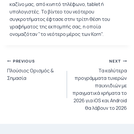
καζίνο μας, από κινητό τηλέφωνο, tablet ή
υπολογιστές. Το βίντεο του νεότερου
συγκροτήματος έφτασε στην τρίτη θέση του
γραφήματος της εκπομπής σας, η οποία
ονομαζόταν "το νεότερο μέρος των Korn".
Post
PREVIOUS
NEXT
Πλούσιος Ορισμός &
Τα καλύτερα
navigation
Σημασία
προγράμματα τυχερών
παιχνιδιών με
πραγματικά χρήματα το
2026 για iOS και Android
θα λάβουν το 2026