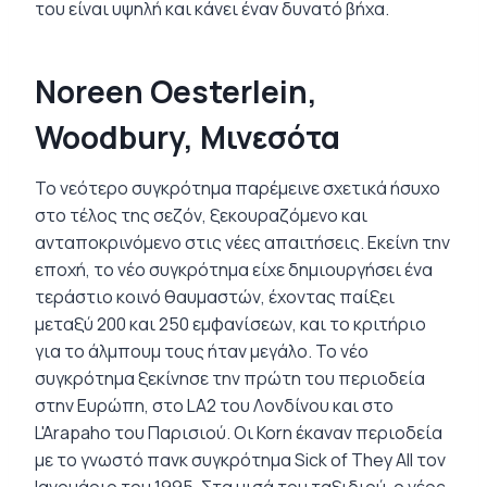
του είναι υψηλή και κάνει έναν δυνατό βήχα.
Noreen Oesterlein,
Woodbury, Μινεσότα
Το νεότερο συγκρότημα παρέμεινε σχετικά ήσυχο
στο τέλος της σεζόν, ξεκουραζόμενο και
ανταποκρινόμενο στις νέες απαιτήσεις. Εκείνη την
εποχή, το νέο συγκρότημα είχε δημιουργήσει ένα
τεράστιο κοινό θαυμαστών, έχοντας παίξει
μεταξύ 200 και 250 εμφανίσεων, και το κριτήριο
για το άλμπουμ τους ήταν μεγάλο. Το νέο
συγκρότημα ξεκίνησε την πρώτη του περιοδεία
στην Ευρώπη, στο LA2 του Λονδίνου και στο
L'Arapaho του Παρισιού. Οι Korn έκαναν περιοδεία
με το γνωστό πανκ συγκρότημα Sick of They All τον
Ιανουάριο του 1995. Στα μισά του ταξιδιού, ο νέος