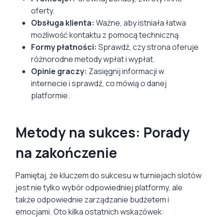
oferty.
Obsługa klienta:
Ważne, aby istniała łatwa
możliwość kontaktu z pomocą techniczną.
Formy płatności:
Sprawdź, czy strona oferuje
różnorodne metody wpłat i wypłat.
Opinie graczy:
Zasięgnij informacji w
internecie i sprawdź, co mówią o danej
platformie.
Metody na sukces: Porady
na zakończenie
Pamiętaj, że kluczem do sukcesu w turniejach slotów
jest nie tylko wybór odpowiedniej platformy, ale
także odpowiednie zarządzanie budżetem i
emocjami. Oto kilka ostatnich wskazówek: