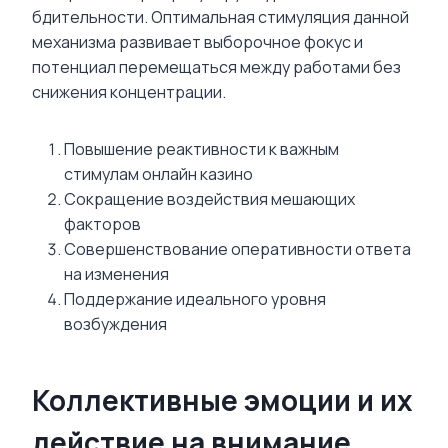
бдительности. Оптимальная стимуляция данной
механизма развивает выборочное фокус и
потенциал перемещаться между работами без
снижения концентрации.
Повышение реактивности к важным
стимулам онлайн казино
Сокращение воздействия мешающих
факторов
Совершенствование оперативности ответа
на изменения
Поддержание идеального уровня
возбуждения
Коллективные эмоции и их
действие на внимание