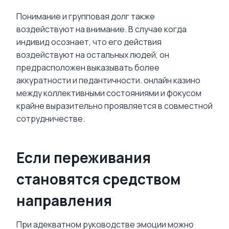
Понимание и групповая долг также
воздействуют на внимание. В случае когда
индивид осознает, что его действия
воздействуют на остальных людей, он
предрасположен выказывать более
аккуратности и педантичности. онлайн казино
между коллективными состояниями и фокусом
крайне выразительно проявляется в совместной
сотрудничестве.
Если переживания
становятся средством
направления
При адекватном руководстве эмоции можно