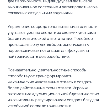
дает возможность индивиду улавливать свое
эмоциональное состояние и регулировать его в
согласии с актуальными заданиями.
Упражнения сосредоточения и внимательность
улучшают умение следить за своими чувствами
без автоматической ответа на них. Подобное
производит зону для выбора: использовать
переживание как потенциал для фокуса или
нейтрализовать её воздействие.
Познавательно-деятельностные способы
способствуют трансформировать
механические чувственные ответы и создать
более действенные схемы ответа. Игровые
автоматы между эмоциональной бдительностью
и когнитивным регулированием создает базу для
устойчивой сосредоточенности в