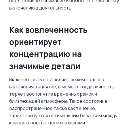
поддерживает внимание и помогает серьезному
включению в деятельность.
Как вовлеченность
ориентирует
концентрацию на
значимые детали
Включенность составляет режим полного
включения в занятие, в момент когда личность
теряет восприятие временных рамок и
близлежащей атмосферы. Такое состояние,
распространенное также как течение,
характеризуется оптимальным балансом между
комплексностью цели и навыками