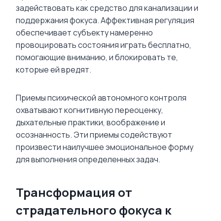
задействовать как средство для канализации и
поддержания фокуса. Аффективная регуляция
обеспечивает субъекту намеренно
провоцировать состояния играть бесплатно,
помогающие вниманию, и блокировать те,
которые ей вредят.
Приемы психической автономного контроля
охватывают когнитивную переоценку,
дыхательные практики, воображение и
осознанность. Эти приемы содействуют
произвести наилучшее эмоциональное форму
для выполнения определенных задач.
Трансформация от
страдательного фокуса к