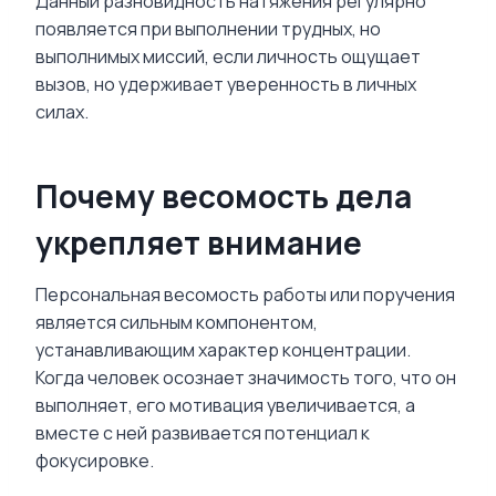
Данный разновидность натяжения регулярно
появляется при выполнении трудных, но
выполнимых миссий, если личность ощущает
вызов, но удерживает уверенность в личных
силах.
Почему весомость дела
укрепляет внимание
Персональная весомость работы или поручения
является сильным компонентом,
устанавливающим характер концентрации.
Когда человек осознает значимость того, что он
выполняет, его мотивация увеличивается, а
вместе с ней развивается потенциал к
фокусировке.