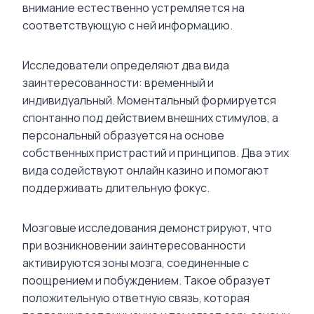
внимание естественно устремляется на
соответствующую с ней информацию.
Исследователи определяют два вида
заинтересованности: временный и
индивидуальный. Моментальный формируется
спонтанно под действием внешних стимулов, а
персональный образуется на основе
собственных пристрастий и принципов. Два этих
вида содействуют онлайн казино и помогают
поддерживать длительную фокус.
Мозговые исследования демонстрируют, что
при возникновении заинтересованности
активируются зоны мозга, соединенные с
поощрением и побуждением. Такое образует
положительную ответную связь, которая