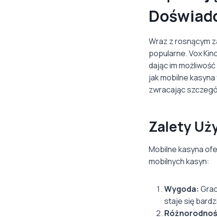
Doświadc
Wraz z rosnącym za
popularne. Vox Kin
dając im możliwość
jak mobilne kasyna
zwracając szczegól
Zalety Uż
Mobilne kasyna ofer
mobilnych kasyn:
Wygoda:
Grac
staje się bardz
Różnorodność