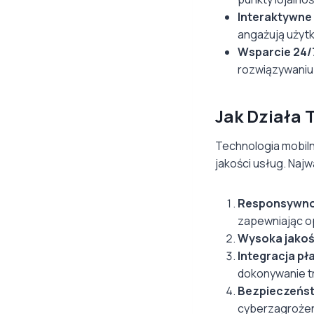
Interaktywne
angażują użyt
Wsparcie 24/
rozwiązywaniu
Jak Działa 
Technologia mobilna
jakości usług. Naj
Responsywno
zapewniając o
Wysoka jakość
Integracja pł
dokonywanie tr
Bezpieczeńs
cyberzagrożen