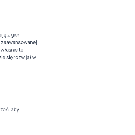
ają z gier
az zaawansowanej
 właśnie te
ie się rozwijał w
zeń, aby