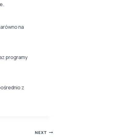
e.
 zarówno na
raz programy
pośrednio z
NEXT