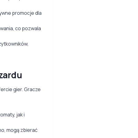
zywne promocje dla
owania, co pozwala
żytkowników,
azardu
fercie gier. Gracze
maty, jak i
ino, mogą zbierać