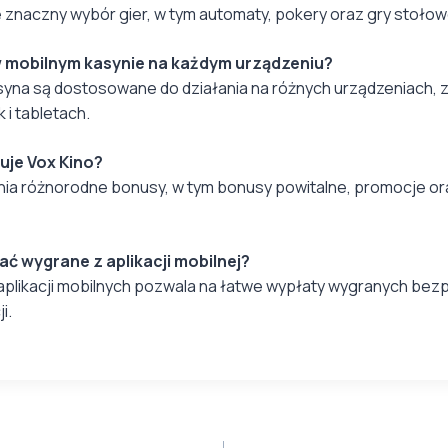
e znaczny wybór gier, w tym automaty, pokery oraz gry stołow
 mobilnym kasynie na każdym urządzeniu?
syna są dostosowane do działania na różnych urządzeniach,
 i tabletach.
uje Vox Kino?
nia różnorodne bonusy, w tym bonusy powitalne, promocje o
ć wygrane z aplikacji mobilnej?
aplikacji mobilnych pozwala na łatwe wypłaty wygranych bez
i.