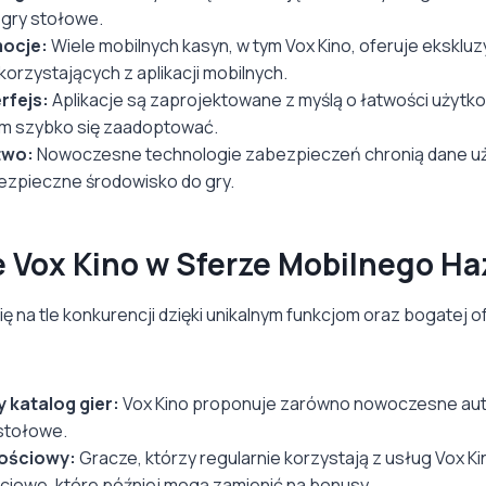
gry stołowe.
mocje:
Wiele mobilnych kasyn, w tym Vox Kino, oferuje eksklu
orzystających z aplikacji mobilnych.
erfejs:
Aplikacje są zaprojektowane z myślą o łatwości użytk
 szybko się zaadoptować.
two:
Nowoczesne technologie zabezpieczeń chronią dane u
ezpieczne środowisko do gry.
e Vox Kino w Sferze Mobilnego H
ię na tle konkurencji dzięki unikalnym funkcjom oraz bogatej o
katalog gier:
Vox Kino proponuje zarówno nowoczesne auto
stołowe.
nościowy:
Gracze, którzy regularnie korzystają z usług Vox K
ściowe, które później mogą zamienić na bonusy.