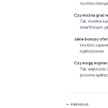
Vox Kino oferuj
Czy można grać w
Tak, mobilne ka
smartfonach, jak
Jakie bonusy ofer
Vox Kino zapew
lojalnościowe.
Czy mogę wypłaca
Tak, większość 
poziomu aplikacj
Post
PREVIOUS