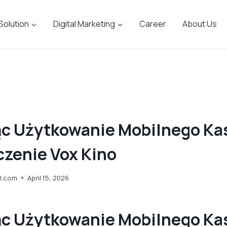
 Solution
Digital Marketing
Career
About Us
ąc Użytkowanie Mobilnego Ka
zenie Vox Kino
l.com
April 15, 2026
ąc Użytkowanie Mobilnego Ka